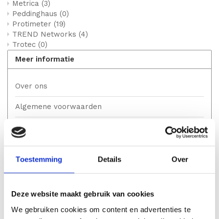
Metrica
(3)
Peddinghaus
(0)
Protimeter
(19)
TREND Networks
(4)
Trotec
(0)
Meer informatie
Over ons
Algemene voorwaarden
Disclaimer
Privacy Policy
Toestemming
Details
Over
Betaalmethoden
Verzenden & retourneren
Deze website maakt gebruik van cookies
Klantenservice
We gebruiken cookies om content en advertenties te