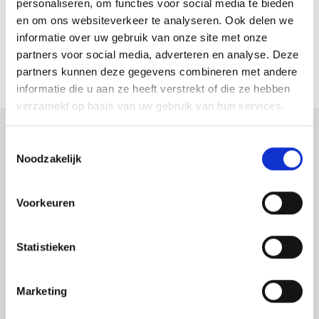
personaliseren, om functies voor social media te bieden
Sitemap
en om ons websiteverkeer te analyseren. Ook delen we
informatie over uw gebruik van onze site met onze
Contact
partners voor social media, adverteren en analyse. Deze
partners kunnen deze gegevens combineren met andere
informatie die u aan ze heeft verstrekt of die ze hebben
verzameld op basis van uw gebruik van hun services.
Toestemmingsselectie
Astek
Noodzakelijk
Productspecialist voor uw meet- en
inspectieapparatuur
Voorkeuren
Astek is uw expert op het gebied van laser
afstandsmeters en overige inspectie- en
Statistieken
meetapparatuur waarbij kwaliteit en nauwkeurigheid
van de producten voorop staan.
Astek is geautoriseerd
Marketing
distributeur van Leica Geosystems en importeur van