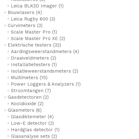
Leica BLK3D Imager
(1)
Leica Disto S910
Monitoring
Bouwlasers
(4)
Leica Rugby 600
(3)
Curvimeters
(3)
Leica DST360
Hygrometers
Scale Master Pro
(1)
Scale Master Pro XE
(2)
DISTO Plan app
Accessoires
Elektrische testers
(32)
Aardingsweerstandmeters
(4)
Draaiveldmeters
(2)
Accessoires
Installatietesters
(1)
Isolatieweerstandsmeters
(2)
Leica BLK3D Imager
Multimeters
(15)
Power Loggers & Analyzers
(1)
Stroomtangen
(7)
Gasdetectoren
(2)
Kooldioxide
(2)
Glasmeters
(6)
Glasdiktemeter
(4)
Low-E detector
(2)
Hardglas detector
(1)
Glasanalyse sets
(2)