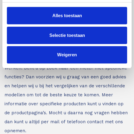
Protimeter en Merlin Lazer. Daarnaast leveren wij
louter A-merken. Voor inspectie- en meetapparatuur
Alles toestaan
van de beste kwaliteit bent u bij ons aan het juiste
adres.
Bent u minder bekend met de verschillende
Selectie toestaan
inspectie- en meetapparatuur zoals afstandsmeters,
lijnlasers en glasmeters?
Wij leveren vakkundig advies
Weigeren
aan iedereen die met onze meetapparatuur gaat
werken. Bent u op zoek naar een meter met specifieke
functies? Dan voorzien wij u graag van een goed advies
en helpen wij u bij het vergelijken van de verschillende
modellen om tot de beste keuze te komen. Meer
informatie over specifieke producten kunt u vinden op
de productpagina’s. Mocht u daarna nog vragen hebben
dan kunt u altijd per mail of telefoon contact met ons
opnemen.