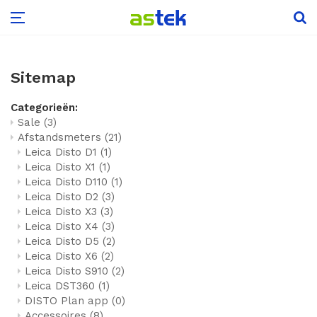
Leica Disto D1
Leica Rugby 600
Scale Master Pro
Aardingsweerstandmeters
Kooldioxide
Glasdiktemeter
Puntlasers
Voor hout
Flir One serie
Sitemap
Leica Disto X1
Scale Master Pro XE
Draaiveldmeters
Low-E detector
Kruislijnlasers
Voor beton, steen etc.
Flir C-serie
Categorieën:
Sale
(3)
Leica Disto D110
Installatietesters
Hardglas detector
Voordeelsets
Voor boot, camper of caravan
Flir E-serie
Afstandsmeters
(21)
Leica Disto D1
(1)
Leica Disto D2
Isolatieweerstandsmeters
Glasanalyse sets
Accessoires
Voor hooi en stro
IR-thermometer met warmtebeeld
Leica Disto X1
(1)
Leica Disto D110
(1)
Leica Disto D2
(3)
Leica Disto X3
Multimeters
Voor hop
Vochtmeter met warmtebeeld
Leica Disto X3
(3)
Leica Disto X4
(3)
Leica Disto X4
Power Loggers & Analyzers
Voor papier
Tips voor aanschaf camera
Leica Disto D5
(2)
Leica Disto X6
(2)
Leica Disto D5
Stroomtangen
Voor riet
Leica Disto S910
(2)
Leica DST360
(1)
DISTO Plan app
(0)
Leica Disto X6
Voor aarde en grond
Accessoires
(8)