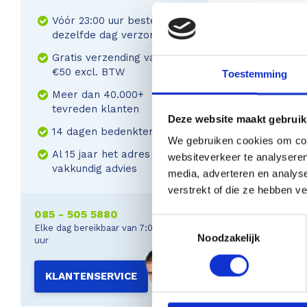
Vóór 23:00 uur besteld,
dezelfde dag verzonden
Gratis verzending vanaf
€50 excl. BTW
Toestemming
Meer dan 40.000+
tevreden klanten
Deze website maakt gebruik
14 dagen bedenktermijn
We gebruiken cookies om cont
Al 15 jaar het adres voor
websiteverkeer te analyseren
vakkundig advies
media, adverteren en analys
verstrekt of die ze hebben v
085 - 505 5880
Toestemmingsselectie
Elke dag bereikbaar van 7:00 tot 22:00
Noodzakelijk
uur
KLANTENSERVICE