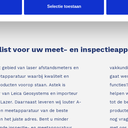
Selectie toestaan
list voor uw meet- en inspectieap
t gebied van laser afstandsmeters en
vakkundi
tapparatuur waarbij kwaliteit en
gaat wer
roducten voorop staan.
Astek is
functies
ur van Leica Geosystems en importeur
helpen w
Lazer. Daarnaast leveren wij louter A-
tot de b
 en meetapparatuur van de beste
producte
an het juiste adres.
Bent u minder
nog vrag
nde inspectie- en meetapparatuur
met ons