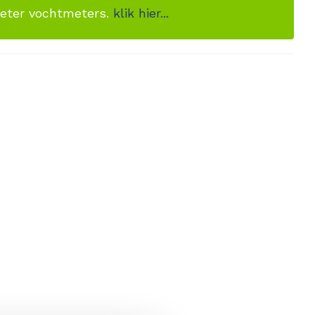
meter vochtmeters.
klik hier...