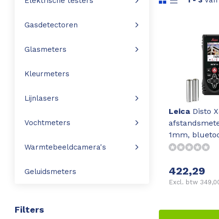
1 -
3
va
Elektrische testers
Leica Disto S910
Monitoring
Gasdetectoren
Leica DST360
Hygrometers
Glasmeters
DISTO Plan app
Accessoires
Kleurmeters
Accessoires
Lijnlasers
Leica
Disto X
Leica BLK3D Imager
afstandsmete
Vochtmeters
1mm, blueto
Warmtebeeldcamera's
422,29
Geluidsmeters
Excl. btw 349,0
Filters