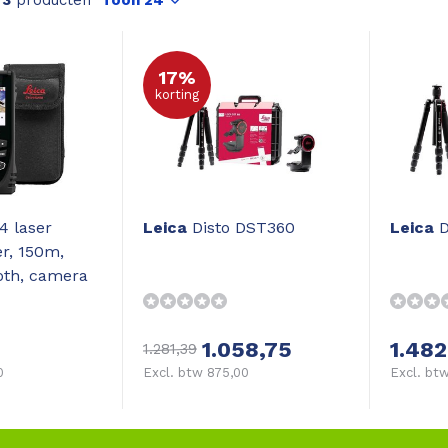
n
3
producten
Toon 24
17%
korting
4 laser
Leica
Disto DST360
Leica
D
r, 150m,
oth, camera
1.058,75
1.482
1.281,39
0
Excl. btw 875,00
Excl. btw