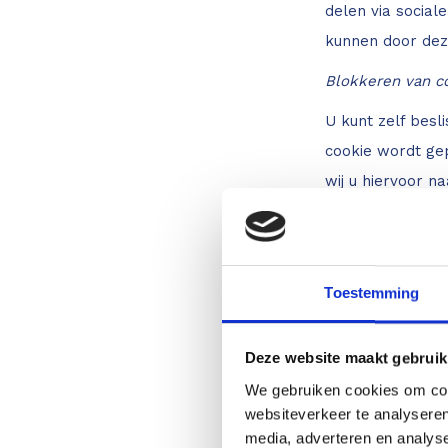
delen via social
kunnen door dez
Blokkeren van c
U kunt zelf besl
cookie wordt gep
wij u hiervoor n
Doeleinden
Toestemming
We verzamelen o
tenzij we van t
Deze website maakt gebruik
We gebruiken cookies om cont
Derden
websiteverkeer te analyseren
media, adverteren en analys