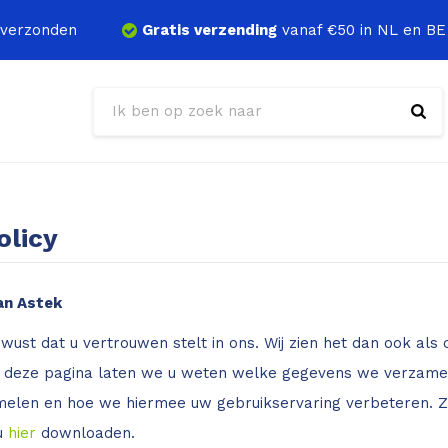
verzonden
Gratis verzending
vanaf €50 in NL en BE
olicy
van Astek
bewust dat u vertrouwen stelt in ons. Wij zien het dan ook al
deze pagina laten we u weten welke gegevens we verzamel
elen en hoe we hiermee uw gebruikservaring verbeteren. Zo
 u
hier
downloaden.