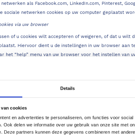
e netwerken als Facebook.com, LinkedIn.com, Pinterest, Google
e sociale netwerken cookies op uw computer geplaatst worde
ookies via uw browser
issen of u cookies wilt accepteren of weigeren, of dat u wil
laatst. Hiervoor dient u de instellingen in uw browser aan t
aar het “help” menu van uw browser voor het instellen van 
Details
f gebruiken geen informatie voor andere doeleinden dan de 
evoren uw toestemming hiervoor hebben verkregen.
 van cookies
ent en advertenties te personaliseren, om functies voor social
. Ook delen we informatie over uw gebruik van onze site met on
e. Deze partners kunnen deze gegevens combineren met andere i