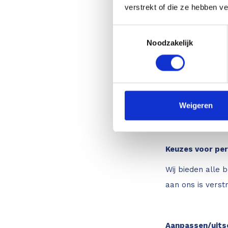
De informatie w
verstrekt of die ze hebben v
verplicht om de 
Toestemmingsselectie
Noodzakelijk
Veranderingen
Deze privacyverk
veranderingen va
Weigeren
privacyverklarin
Keuzes voor pe
Wij bieden alle 
aan ons is verst
Aanpassen/uitsc