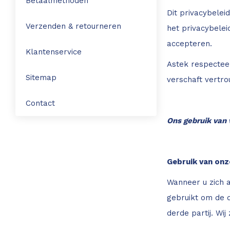
Betaalmethoden
Dit privacybelei
Leica Disto S910
Monitoring
Verzenden & retourneren
het privacybelei
accepteren.
Leica DST360
Hygrometers
Klantenservice
Astek respecteer
DISTO Plan app
Accessoires
Sitemap
verschaft vertro
Accessoires
Contact
Ons gebruik van
Leica BLK3D Imager
Gebruik van onz
Wanneer u zich 
gebruikt om de d
derde partij. Wi