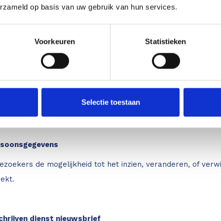
ordt niet met derden gedeeld. In enkele gevallen kan de inf
erzameld op basis van uw gebruik van hun services.
vertrouwelijkheid van uw gegevens te respecteren.
Voorkeuren
Statistieken
laring is afgestemd op het gebruik van en de mogelijkheden
n deze site, kunnen leiden tot wijzigingen in deze privacyv
Selectie toestaan
g te raadplegen.
rsoonsgegevens
bezoekers de mogelijkheid tot het inzien, veranderen, of ver
rekt.
hrijven dienst nieuwsbrief