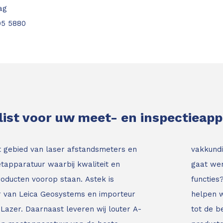
ag
05 5880
list voor uw meet- en inspectieap
t gebied van laser afstandsmeters en
vakkundi
tapparatuur waarbij kwaliteit en
gaat wer
roducten voorop staan.
Astek is
functies
ur van Leica Geosystems en importeur
helpen w
Lazer. Daarnaast leveren wij louter A-
tot de b