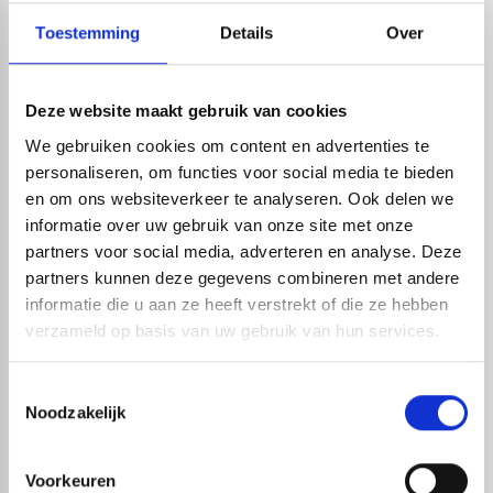
lijnlasers en glasmeters?
Wij leveren vakkundig advies
Toestemming
Details
Over
aan iedereen die met onze meetapparatuur gaat
werken. Bent u op zoek naar een meter met specifieke
Deze website maakt gebruik van cookies
functies? Dan voorzien wij u graag van een goed advies
We gebruiken cookies om content en advertenties te
en helpen wij u bij het vergelijken van de verschillende
personaliseren, om functies voor social media te bieden
modellen om tot de beste keuze te komen. Meer
en om ons websiteverkeer te analyseren. Ook delen we
informatie over specifieke producten kunt u vinden op
informatie over uw gebruik van onze site met onze
partners voor social media, adverteren en analyse. Deze
de productpagina’s. Mocht u daarna nog vragen hebben
partners kunnen deze gegevens combineren met andere
dan kunt u altijd per mail of telefoon contact met ons
informatie die u aan ze heeft verstrekt of die ze hebben
opnemen.
verzameld op basis van uw gebruik van hun services.
Toestemmingsselectie
Noodzakelijk
Live chat
Chat met één van onze specialisten
Voorkeuren