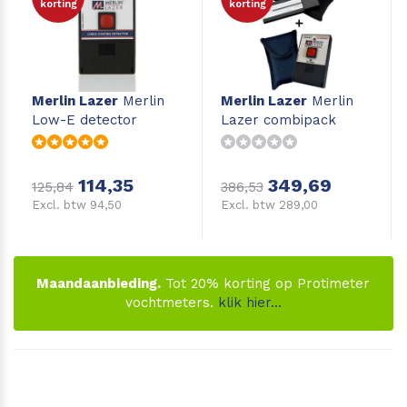
korting
korting
Leica Disto S910
Monitoring
Leica DST360
Hygrometers
Merlin Lazer
Merlin
Merlin Lazer
Merlin
Low-E detector
Lazer combipack
DISTO Plan app
Accessoires
Accessoires
114,35
349,69
125,84
386,53
Excl. btw 94,50
Excl. btw 289,00
Leica BLK3D Imager
Maandaanbieding.
Tot 20% korting op Protimeter
vochtmeters.
klik hier...