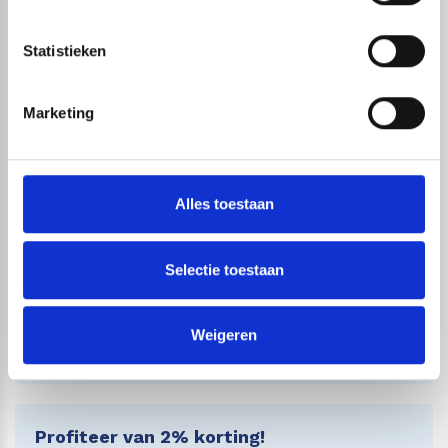
Maandag t/m zondag tussen: 7:00 uur tot 22:00 uur
Wij zijn dus ook gewoon bereikbaar in het
Statistieken
weekend!
Marketing
Bezorginformatie
Wij streven er naar om je bestelling zo snel
Alles toestaan
mogelijk bij je thuis te bezorgen. Wij werken
hiervoor al jaren samen met
DHL
(NL)
& PostNL
Selectie toestaan
(B).
Op
deze pagina
vind je meer informatie over de
Weigeren
verzending.
Profiteer van 2% korting!