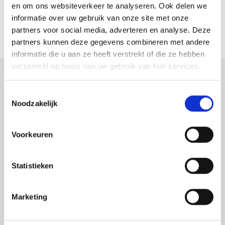
en om ons websiteverkeer te analyseren. Ook delen we
Wenst u een artikel om te ruilen dan zoeken wij samen
informatie over uw gebruik van onze site met onze
graag naar een oplossing.
partners voor social media, adverteren en analyse. Deze
partners kunnen deze gegevens combineren met andere
informatie die u aan ze heeft verstrekt of die ze hebben
verzameld op basis van uw gebruik van hun services.
Astek
Toestemmingsselectie
Productspecialist voor uw meet- en
Noodzakelijk
inspectieapparatuur
Voorkeuren
Astek is uw expert op het gebied van laser
afstandsmeters en overige inspectie- en
Statistieken
meetapparatuur waarbij kwaliteit en nauwkeurigheid
van de producten voorop staan.
Astek is geautoriseerd
Marketing
distributeur van Leica Geosystems en importeur van
Protimeter en Merlin Lazer. Daarnaast leveren wij