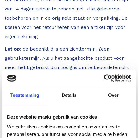
van 14 dagen retour te zenden incl. alle geleverde
toebehoren en in de originele staat en verpakking. De
kosten voor het retourneren van een artikel zijn voor
eigen rekening.
Let op
: de bedenktijd is een zichttermijn, geen
gebruikstermijn. Als u het aangekochte product voor
meer hebt gebruikt dan nodig is om te beoordelen of u
het product daadwerkelijk wenst te behouden, of als u
de originele verpakking hebt beschadigd of weggegooid,
bent u aansprakelijk voor de waardevermindering.
Toestemming
Details
Over
Voor
zakelijke klanten
geldt de wettelijke
bedenktermijn niet. Laat u zich vooraf dan ook goed
Deze website maakt gebruik van cookies
informeren over de functies van het apparaat en neem
We gebruiken cookies om content en advertenties te
personaliseren, om functies voor social media te bieden
contact met ons op als u een toestel wilt uitproberen.