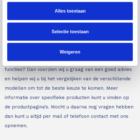
louter A-merken. Voor inspectie- en meetapparatuur
Alles toestaan
van de beste kwaliteit bent u bij ons aan het juiste
adres.
Bent u minder bekend met de verschillende
Selectie toestaan
inspectie- en meetapparatuur zoals afstandsmeters,
lijnlasers en glasmeters?
Wij leveren vakkundig advies
aan iedereen die met onze meetapparatuur gaat
Weigeren
werken. Bent u op zoek naar een meter met specifieke
functies? Dan voorzien wij u graag van een goed advies
en helpen wij u bij het vergelijken van de verschillende
modellen om tot de beste keuze te komen. Meer
informatie over specifieke producten kunt u vinden op
de productpagina’s. Mocht u daarna nog vragen hebben
dan kunt u altijd per mail of telefoon contact met ons
opnemen.