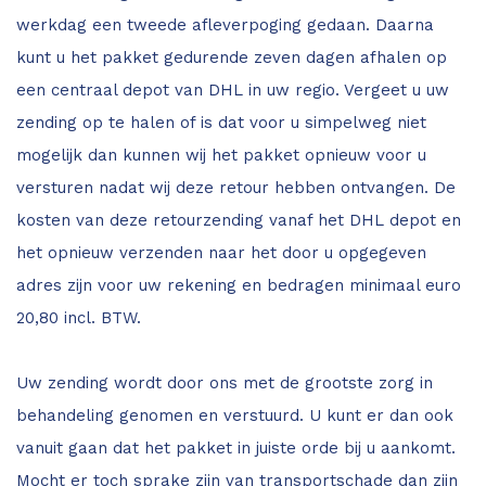
werkdag een tweede afleverpoging gedaan. Daarna
Leica Disto S910
Monitoring
kunt u het pakket gedurende zeven dagen afhalen op
een centraal depot van DHL in uw regio. Vergeet u uw
Leica DST360
Hygrometers
zending op te halen of is dat voor u simpelweg niet
DISTO Plan app
Accessoires
mogelijk dan kunnen wij het pakket opnieuw voor u
versturen nadat wij deze retour hebben ontvangen. De
Accessoires
kosten van deze retourzending vanaf het DHL depot en
het opnieuw verzenden naar het door u opgegeven
Leica BLK3D Imager
adres zijn voor uw rekening en bedragen minimaal euro
20,80 incl. BTW.
Uw zending wordt door ons met de grootste zorg in
behandeling genomen en verstuurd. U kunt er dan ook
vanuit gaan dat het pakket in juiste orde bij u aankomt.
Mocht er toch sprake zijn van transportschade dan zijn