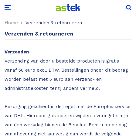
Leica Disto D1
Leica Rugby 600
Scale Master Pro
Aardingsweerstandmeters
Kooldioxide
Glasdiktemeter
Puntlasers
Voor hout
Flir One serie
Home
Verzenden & retourneren
Verzenden & retourneren
Leica Disto X1
Scale Master Pro XE
Draaiveldmeters
Low-E detector
Kruislijnlasers
Voor beton, steen etc.
Flir C-serie
Verzenden
Leica Disto D110
Installatietesters
Hardglas detector
Voordeelsets
Voor boot, camper of caravan
Flir E-serie
Verzending van door u bestelde producten is gratis
Leica Disto D2
Isolatieweerstandsmeters
Glasanalyse sets
Accessoires
Voor hooi en stro
IR-thermometer met warmtebeeld
vanaf 50 euro excl. BTW. Bestellingen onder dit bedrag
worden belast met 5 euro aan verzend- en
Leica Disto X3
Multimeters
Voor hop
Vochtmeter met warmtebeeld
administratiekosten tenzij anders vermeld.
Leica Disto X4
Power Loggers & Analyzers
Voor papier
Tips voor aanschaf camera
Bezorging geschiedt in de regel met de Europlus service
Leica Disto D5
Stroomtangen
Voor riet
van DHL. Hierdoor garanderen wij een leveringstermijn
van één werkdag binnen de Benelux. Bent u op de dag
Leica Disto X6
Voor aarde en grond
van aflevering niet aanwezig dan wordt de volgende