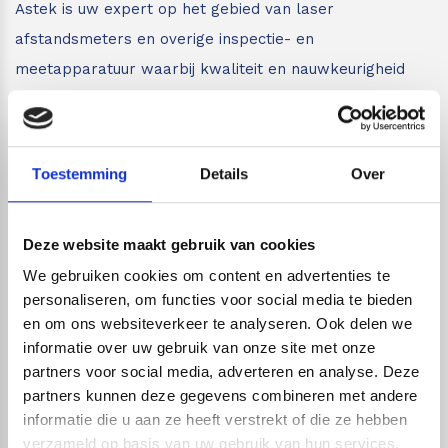
Astek is uw expert op het gebied van laser
afstandsmeters en overige inspectie- en
meetapparatuur waarbij kwaliteit en nauwkeurigheid
van de producten voorop staan.
Astek is geautoriseerd
distributeur van Leica Geosystems en importeur van
Protimeter en Merlin Lazer. Daarnaast leveren wij
Toestemming
Details
Over
louter A-merken. Voor inspectie- en meetapparatuur
van de beste kwaliteit bent u bij ons aan het juiste
Deze website maakt gebruik van cookies
adres.
Bent u minder bekend met de verschillende
We gebruiken cookies om content en advertenties te
inspectie- en meetapparatuur zoals afstandsmeters,
personaliseren, om functies voor social media te bieden
lijnlasers en glasmeters?
Wij leveren vakkundig advies
en om ons websiteverkeer te analyseren. Ook delen we
aan iedereen die met onze meetapparatuur gaat
informatie over uw gebruik van onze site met onze
werken. Bent u op zoek naar een meter met specifieke
partners voor social media, adverteren en analyse. Deze
partners kunnen deze gegevens combineren met andere
functies? Dan voorzien wij u graag van een goed advies
informatie die u aan ze heeft verstrekt of die ze hebben
en helpen wij u bij het vergelijken van de verschillende
verzameld op basis van uw gebruik van hun services.