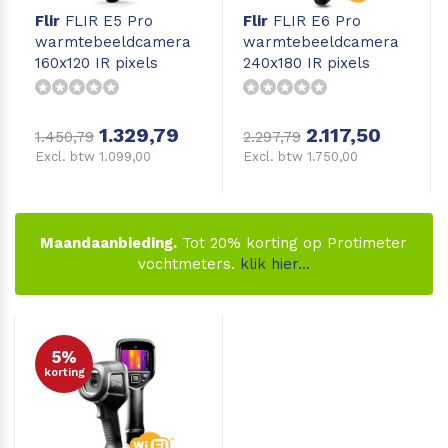
Flir
FLIR E5 Pro
Flir
FLIR E6 Pro
Leica Disto S910
Monitoring
warmtebeeldcamera
warmtebeeldcamera
160x120 IR pixels
240x180 IR pixels
Leica DST360
Hygrometers
1.329,79
2.117,50
DISTO Plan app
Accessoires
1.450,79
2.297,79
Excl. btw 1.099,00
Excl. btw 1.750,00
Accessoires
Leica BLK3D Imager
Maandaanbieding.
Tot 20% korting op Protimeter
vochtmeters.
klik hier...
5%
korting