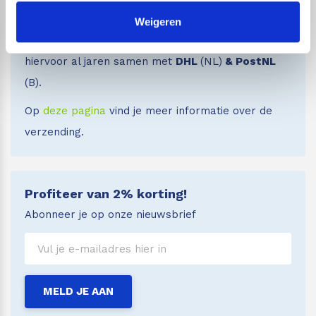
Wij streven er naar om je bestelling zo snel
Weigeren
mogelijk bij je thuis te bezorgen. Wij werken
hiervoor al jaren samen met
DHL
(NL)
& PostNL
(B).
Op
deze pagina
vind je meer informatie over de
verzending.
Profiteer van 2% korting!
Abonneer je op onze nieuwsbrief
MELD JE AAN