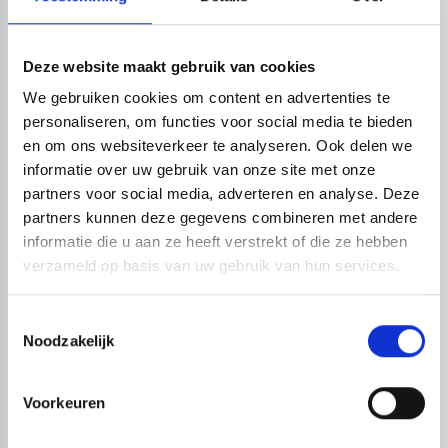
werken. Bent u op zoek naar een meter met specifieke
functies? Dan voorzien wij u graag van een goed advies
Deze website maakt gebruik van cookies
en helpen wij u bij het vergelijken van de verschillende
We gebruiken cookies om content en advertenties te
modellen om tot de beste keuze te komen. Meer
personaliseren, om functies voor social media te bieden
informatie over specifieke producten kunt u vinden op
en om ons websiteverkeer te analyseren. Ook delen we
de productpagina’s. Mocht u daarna nog vragen hebben
informatie over uw gebruik van onze site met onze
dan kunt u altijd per mail of telefoon contact met ons
partners voor social media, adverteren en analyse. Deze
partners kunnen deze gegevens combineren met andere
opnemen.
informatie die u aan ze heeft verstrekt of die ze hebben
verzameld op basis van uw gebruik van hun services.
Live chat
Toestemmingsselectie
Noodzakelijk
Chat met één van onze specialisten
Maandag t/m zondag tussen: 7:00 uur tot 22:00 uur
Voorkeuren
Wij zijn dus ook gewoon bereikbaar in het
weekend!