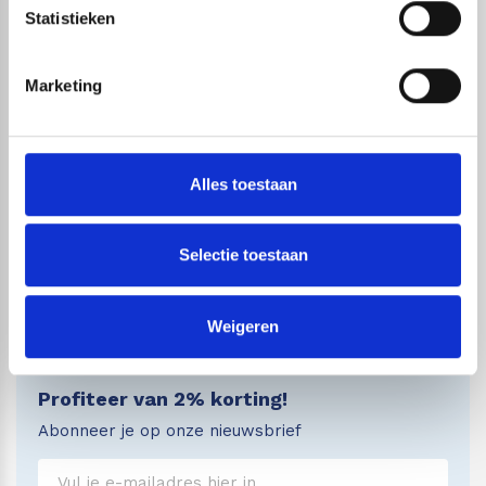
Statistieken
Marketing
Bezorginformatie
Wij streven er naar om je bestelling zo snel
mogelijk bij je thuis te bezorgen. Wij werken
Alles toestaan
hiervoor al jaren samen met
DHL
(NL)
& PostNL
(B).
Selectie toestaan
Op
deze pagina
vind je meer informatie over de
verzending.
Weigeren
Profiteer van 2% korting!
Abonneer je op onze nieuwsbrief