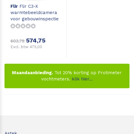
Flir
Flir C3-X
Leica Disto S910
Monitoring
warmtebeeldcamera
voor gebouwinspectie
met WiFi
Leica DST360
Hygrometers
574,75
DISTO Plan app
Accessoires
603,79
Excl. btw 475,00
Accessoires
Leica BLK3D Imager
Maandaanbieding.
Tot 20% korting op Protimeter
vochtmeters.
klik hier...
Astek