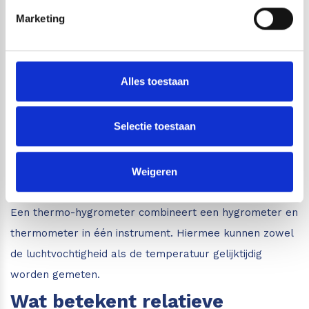
hygrometer en een
Marketing
vochtmeter?
Een hygrometer meet de luchtvochtigheid van de
Alles toestaan
omgeving. Een vochtmeter wordt gebruikt om het
vochtgehalte in materialen zoals hout, beton, gips of
Selectie toestaan
andere bouwmaterialen te meten.
Wat is een thermo-
Weigeren
hygrometer?
Een thermo-hygrometer combineert een hygrometer en
thermometer in één instrument. Hiermee kunnen zowel
de luchtvochtigheid als de temperatuur gelijktijdig
worden gemeten.
Wat betekent relatieve