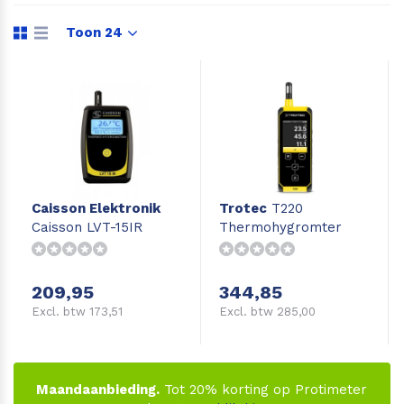
Leica Disto S910
Monitoring
Toon 24
Leica DST360
Hygrometers
DISTO Plan app
Accessoires
Accessoires
Caisson Elektronik
Trotec
T220
Leica BLK3D Imager
Caisson LVT-15IR
Thermohygromter
209,95
344,85
Excl. btw 173,51
Excl. btw 285,00
Maandaanbieding.
Tot 20% korting op Protimeter