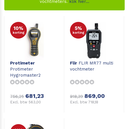
vochtmeters.
klik hier...
10%
5%
korting
korting
Protimeter
Flir
FLIR MR77 multi
Protimeter
vochtmeter
Hygromaster2
681,23
869,00
756,25
918,39
Excl. btw 563,00
Excl. btw 718,18