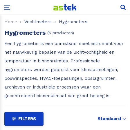
Leica Disto D1
Leica Rugby 600
Scale Master Pro
Aardingsweerstandmeters
Kooldioxide
Glasdiktemeter
Puntlasers
Voor hout
Flir One serie
Home
Vochtmeters
Hygrometers
Hygrometers
(5 producten)
Leica Disto X1
Scale Master Pro XE
Draaiveldmeters
Low-E detector
Kruislijnlasers
Voor beton, steen etc.
Flir C-serie
Een hygrometer is een onmisbaar meetinstrument voor
Leica Disto D110
Installatietesters
Hardglas detector
Voordeelsets
Voor boot, camper of caravan
Flir E-serie
het nauwkeurig bepalen van de luchtvochtigheid en
temperatuur in binnenruimtes. Professionele
Leica Disto D2
Isolatieweerstandsmeters
Glasanalyse sets
Accessoires
Voor hooi en stro
IR-thermometer met warmtebeeld
hygrometers worden gebruikt voor klimaatmetingen,
bouwinspecties, HVAC-toepassingen, opslagruimten,
Leica Disto X3
Multimeters
Voor hop
Vochtmeter met warmtebeeld
archieven en industriële processen waar een
Leica Disto X4
Power Loggers & Analyzers
Voor papier
Tips voor aanschaf camera
gecontroleerd binnenklimaat van groot belang is.
Leica Disto D5
Stroomtangen
Voor riet
FILTERS
Standaard
Leica Disto X6
Voor aarde en grond