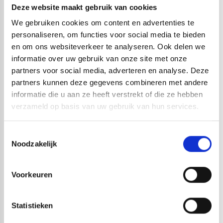
Deze website maakt gebruik van cookies
Hygrometers worden gebruikt voor klimaatmetingen in
We gebruiken cookies om content en advertenties te
personaliseren, om functies voor social media te bieden
woningen, kantoren, magazijnen, productieruimten,
en om ons websiteverkeer te analyseren. Ook delen we
archieven, laboratoria en bouwprojecten. Ze helpen bij
informatie over uw gebruik van onze site met onze
het controleren van de luchtvochtigheid en het
partners voor social media, adverteren en analyse. Deze
voorkomen van condensatie- en schimmelproblemen.
partners kunnen deze gegevens combineren met andere
informatie die u aan ze heeft verstrekt of die ze hebben
Wat is een goede
verzameld op basis van uw gebruik van hun services.
luchtvochtigheid binnenshuis?
Toestemmingsselectie
Voor de meeste binnenruimtes wordt een relatieve
Noodzakelijk
luchtvochtigheid tussen 40% en 60% aanbevolen. Een te
hoge luchtvochtigheid kan leiden tot condensatie en
Voorkeuren
schimmelvorming, terwijl een te lage luchtvochtigheid
het comfort kan verminderen.
Statistieken
Wat is het verschil tussen een