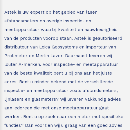
Leica Disto S910
Monitoring
Astek is uw expert op het gebied van laser
afstandsmeters en overige inspectie- en
Leica DST360
Hygrometers
meetapparatuur waarbij kwaliteit en nauwkeurigheid
van de producten voorop staan.
Astek is geautoriseerd
DISTO Plan app
Accessoires
distributeur van Leica Geosystems en importeur van
Accessoires
Protimeter en Merlin Lazer. Daarnaast leveren wij
louter A-merken. Voor inspectie- en meetapparatuur
Leica BLK3D Imager
van de beste kwaliteit bent u bij ons aan het juiste
adres.
Bent u minder bekend met de verschillende
inspectie- en meetapparatuur zoals afstandsmeters,
lijnlasers en glasmeters?
Wij leveren vakkundig advies
aan iedereen die met onze meetapparatuur gaat
werken. Bent u op zoek naar een meter met specifieke
functies? Dan voorzien wij u graag van een goed advies