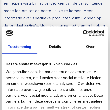
en helpen wij u bij het vergelijken van de verschillende
modellen om tot de beste keuze te komen. Meer
informatie over specifieke producten kunt u vinden op
de productpagina’s. Mocht u daarna nog vragen hebben
dan kunt u altijd per mail of telefoon contact met ons
opnemen.
Toestemming
Details
Over
Live chat
Deze website maakt gebruik van cookies
Chat met één van onze specialisten
We gebruiken cookies om content en advertenties te
personaliseren, om functies voor social media te bieden
Maandag t/m zondag tussen: 7:00 uur tot 22:00 uur
en om ons websiteverkeer te analyseren. Ook delen we
Wij zijn dus ook gewoon bereikbaar in het
informatie over uw gebruik van onze site met onze
weekend!
partners voor social media, adverteren en analyse. Deze
partners kunnen deze gegevens combineren met andere
informatie die u aan ze heeft verstrekt of die ze hebben