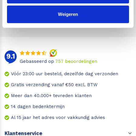
Geen zorgen, we gaan je niet wekelijks spammen!
Weigeren
9.1
Gebasseerd op
757
beoordelingen
Vóór 23:00 uur besteld, dezelfde dag verzonden
Gratis verzending vanaf €50 excl. BTW
Meer dan 40.000+ tevreden klanten
14 dagen bedenktermijn
Al 15 jaar het adres voor vakkundig advies
Klantenservice