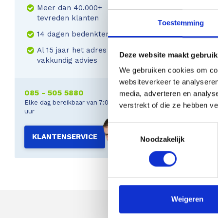
Meer dan 40.000+
tevreden klanten
Toestemming
14 dagen bedenktermijn
Al 15 jaar het adres voor
Deze website maakt gebruik
vakkundig advies
We gebruiken cookies om cont
websiteverkeer te analyseren
085 - 505 5880
media, adverteren en analys
Elke dag bereikbaar van 7:00 tot 22:00
verstrekt of die ze hebben v
uur
Toestemmingsselectie
KLANTENSERVICE
Noodzakelijk
Weigeren