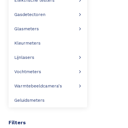
Elektrische testers
Leica Disto S910
Monitoring
Gasdetectoren
Leica DST360
Hygrometers
Glasmeters
DISTO Plan app
Accessoires
Kleurmeters
Accessoires
Lijnlasers
Leica BLK3D Imager
Vochtmeters
Warmtebeeldcamera's
Geluidsmeters
Filters