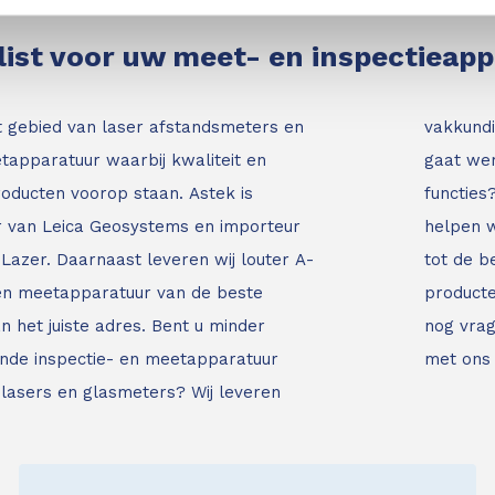
list voor uw meet- en inspectieap
t gebied van laser afstandsmeters en
vakkundi
tapparatuur waarbij kwaliteit en
gaat wer
roducten voorop staan.
Astek is
functies
ur van Leica Geosystems en importeur
helpen w
Lazer. Daarnaast leveren wij louter A-
tot de b
 en meetapparatuur van de beste
producte
an het juiste adres.
Bent u minder
nog vrag
nde inspectie- en meetapparatuur
met ons
jnlasers en glasmeters?
Wij leveren