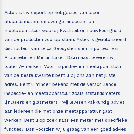
Leica Disto S910
Monitoring
Astek is uw expert op het gebied van laser
afstandsmeters en overige inspectie- en
Leica DST360
Hygrometers
meetapparatuur waarbij kwaliteit en nauwkeurigheid
van de producten voorop staan.
Astek is geautoriseerd
DISTO Plan app
Accessoires
distributeur van Leica Geosystems en importeur van
Accessoires
Protimeter en Merlin Lazer. Daarnaast leveren wij
louter A-merken. Voor inspectie- en meetapparatuur
Leica BLK3D Imager
van de beste kwaliteit bent u bij ons aan het juiste
adres.
Bent u minder bekend met de verschillende
inspectie- en meetapparatuur zoals afstandsmeters,
lijnlasers en glasmeters?
Wij leveren vakkundig advies
aan iedereen die met onze meetapparatuur gaat
werken. Bent u op zoek naar een meter met specifieke
functies? Dan voorzien wij u graag van een goed advies