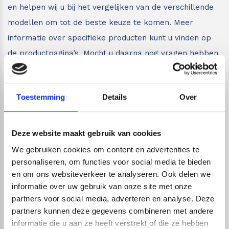
en helpen wij u bij het vergelijken van de verschillende
modellen om tot de beste keuze te komen. Meer
informatie over specifieke producten kunt u vinden op
de productpagina’s. Mocht u daarna nog vragen hebben
dan kunt u altijd per mail of telefoon contact met ons
opnemen.
Toestemming
Details
Over
Live chat
Deze website maakt gebruik van cookies
Chat met één van onze specialisten
We gebruiken cookies om content en advertenties te
personaliseren, om functies voor social media te bieden
Maandag t/m zondag tussen: 7:00 uur tot 22:00 uur
en om ons websiteverkeer te analyseren. Ook delen we
Wij zijn dus ook gewoon bereikbaar in het
informatie over uw gebruik van onze site met onze
weekend!
partners voor social media, adverteren en analyse. Deze
partners kunnen deze gegevens combineren met andere
informatie die u aan ze heeft verstrekt of die ze hebben