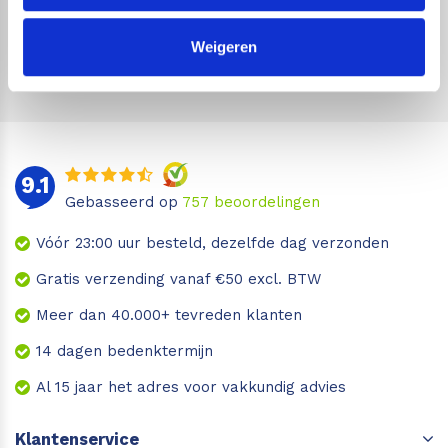
Geen zorgen, we gaan je niet wekelijks spammen!
Weigeren
9.1
Gebasseerd op
757
beoordelingen
Vóór 23:00 uur besteld, dezelfde dag verzonden
Gratis verzending vanaf €50 excl. BTW
Meer dan 40.000+ tevreden klanten
14 dagen bedenktermijn
Al 15 jaar het adres voor vakkundig advies
Klantenservice