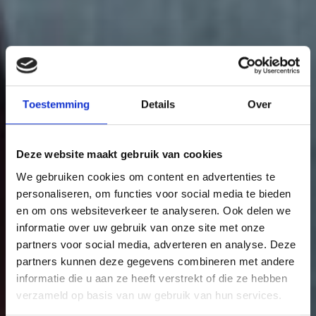
Toestemming
Details
Over
Deze website maakt gebruik van cookies
We gebruiken cookies om content en advertenties te
personaliseren, om functies voor social media te bieden
en om ons websiteverkeer te analyseren. Ook delen we
informatie over uw gebruik van onze site met onze
partners voor social media, adverteren en analyse. Deze
partners kunnen deze gegevens combineren met andere
informatie die u aan ze heeft verstrekt of die ze hebben
verzameld op basis van uw gebruik van hun services.