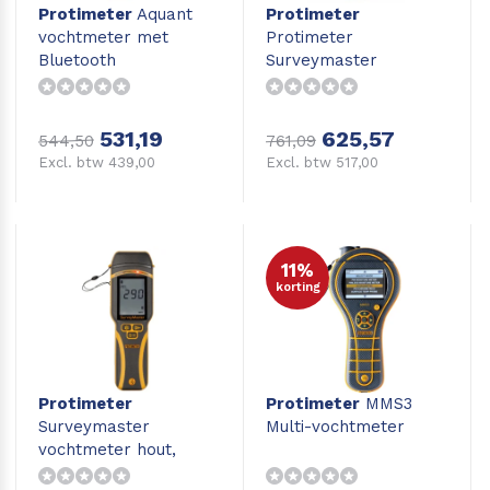
Protimeter
Aquant
Protimeter
vochtmeter met
Protimeter
Bluetooth
Surveymaster
vochtmeter hout,
beton, vloeren en
wanden
531,19
625,57
544,50
761,09
Excl. btw 439,00
Excl. btw 517,00
11%
korting
Protimeter
Protimeter
MMS3
Surveymaster
Multi-vochtmeter
vochtmeter hout,
beton, vloeren en