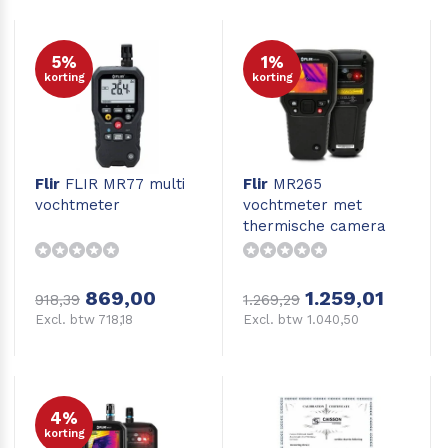
5%
1%
korting
korting
Flir
FLIR MR77 multi
Flir
MR265
vochtmeter
vochtmeter met
thermische camera
869,00
1.259,01
918,39
1.269,29
Excl. btw 718,18
Excl. btw 1.040,50
4%
korting