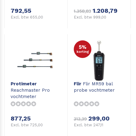
wanden
792,55
1.208,79
1.358,83
Excl. btw 655,00
Excl. btw 999,00
5%
korting
Protimeter
Flir
Flir MR59 bal
Reachmaster Pro
probe vochtmeter
vochtmeter
877,25
299,00
313,39
Excl. btw 725,00
Excl. btw 247,11