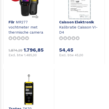
Flir
MR277
Caisson Elektronik
vochtmeter met
Kalibratie Caisson VI-
thermische camera
D4
1.796,85
54,45
1.874,29
Excl. btw 1.485,00
Excl. btw 45,00
Trotec
T670