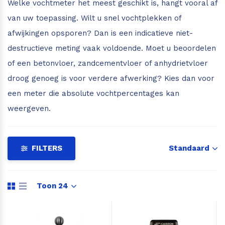
Welke vochtmeter het meest geschikt is, hangt vooral af
Leica Disto S910
Monitoring
van uw toepassing. Wilt u snel vochtplekken of
afwijkingen opsporen? Dan is een indicatieve niet-
Leica DST360
Hygrometers
destructieve meting vaak voldoende. Moet u beoordelen
of een betonvloer, zandcementvloer of anhydrietvloer
DISTO Plan app
Accessoires
droog genoeg is voor verdere afwerking? Kies dan voor
een meter die absolute vochtpercentages kan
Accessoires
weergeven.
Leica BLK3D Imager
FILTERS
Standaard
Toon 24