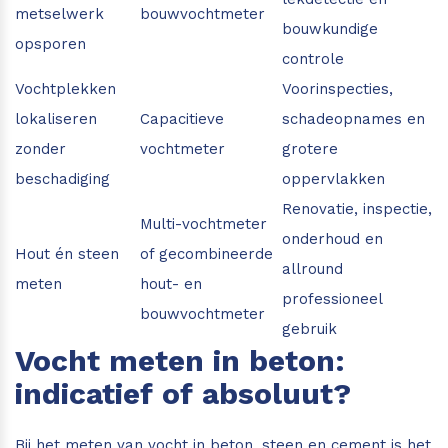
metselwerk
bouwvochtmeter
bouwkundige
opsporen
controle
Vochtplekken
Voorinspecties,
lokaliseren
Capacitieve
schadeopnames en
zonder
vochtmeter
grotere
beschadiging
oppervlakken
Renovatie, inspectie,
Multi-vochtmeter
onderhoud en
Hout én steen
of gecombineerde
allround
meten
hout- en
professioneel
bouwvochtmeter
gebruik
Vocht meten in beton:
indicatief of absoluut?
Bij het meten van vocht in beton, steen en cement is het