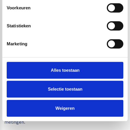
en vloeren.
Voorkeuren
Voor betonvloeren en cementdekvloeren:
kies
een professionele meter die absolute
Statistieken
vochtpercentages kan weergeven.
Voor schadeherstel en inspectie:
kies een
Marketing
bouwvochtmeter waarmee u snel vochtpatronen
en probleemzones opspoort.
Voor hout én bouwmaterialen:
kies een
Alles toestaan
gecombineerde hout- en bouwvochtmeter.
Wilt u gericht advies? Neem dan
contact met ons op
. Wij
Selectie toestaan
helpen u graag bij het kiezen van de juiste vochtmeter
voor beton, steen, cementdekvloeren, zandcement,
Weigeren
anhydriet, wanden, vloeren en gecombineerde
metingen.