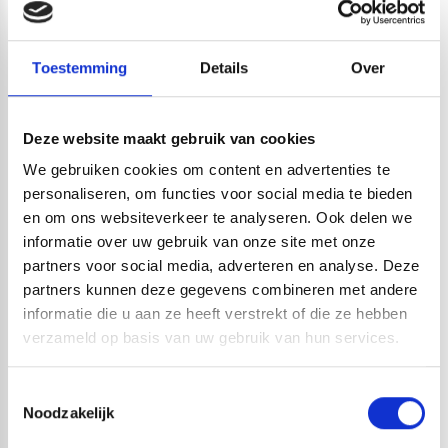
en voorkomt u discussies of schade achteraf.
Aanbevolen vochtmeters
Toestemming
Details
Over
voor beton en steen
De juiste keuze hangt af van de manier waarop u de
Deze website maakt gebruik van cookies
meter gebruikt. Voor snelle vochtindicatie op beton,
We gebruiken cookies om content en advertenties te
steen en cement is een compacte niet-destructieve
personaliseren, om functies voor social media te bieden
en om ons websiteverkeer te analyseren. Ook delen we
vochtmeter vaak voldoende. Voor professionele
informatie over uw gebruik van onze site met onze
vloercontrole of rapportage zijn meters met absolute
partners voor social media, adverteren en analyse. Deze
meetwaarden verstandiger. Werkt u met meerdere
partners kunnen deze gegevens combineren met andere
materialen, zoals hout, beton, steen en bouwplaten,
informatie die u aan ze heeft verstrekt of die ze hebben
verzameld op basis van uw gebruik van hun services.
dan is een gecombineerde vochtmeter vaak de meest
praktische keuze.
Toestemmingsselectie
Voor snelle screening:
kies een niet-destructieve
Noodzakelijk
capacitieve vochtmeter voor beton, steen, muren