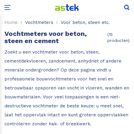
Leica Disto D1
Leica Rugby 600
Scale Master Pro
Aardingsweerstandmeters
Kooldioxide
Glasdiktemeter
Puntlasers
Voor hout
Flir One serie
Home
Vochtmeters
Voor beton, steen etc.
Vochtmeters voor beton,
(15
Leica Disto X1
Scale Master Pro XE
Draaiveldmeters
Low-E detector
Kruislijnlasers
Voor beton, steen etc.
Flir C-serie
steen en cement
producten)
Zoekt u een vochtmeter voor beton, steen,
Leica Disto D110
Installatietesters
Hardglas detector
Voordeelsets
Voor boot, camper of caravan
Flir E-serie
cementdekvloeren, zandcement, anhydriet of andere
Leica Disto D2
Isolatieweerstandsmeters
Glasanalyse sets
Accessoires
Voor hooi en stro
IR-thermometer met warmtebeeld
minerale ondergronden? Op deze pagina vindt u
professionele bouwvochtmeters voor het snel en
Leica Disto X3
Multimeters
Voor hop
Vochtmeter met warmtebeeld
betrouwbaar opsporen van vocht in vloeren, wanden en
bouwmaterialen. Voor veel toepassingen is een niet-
Leica Disto X4
Power Loggers & Analyzers
Voor papier
Tips voor aanschaf camera
destructieve vochtmeter de beste keuze: u meet snel,
Leica Disto D5
Stroomtangen
Voor riet
laat het oppervlak intact en kunt grotere oppervlakken
controleren zonder hak- of breekwerk.
Leica Disto X6
Voor aarde en grond