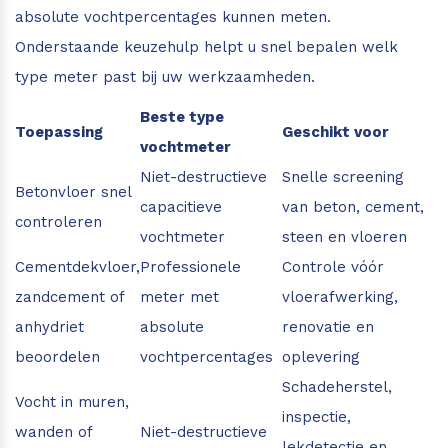
absolute vochtpercentages kunnen meten.
Onderstaande keuzehulp helpt u snel bepalen welk
type meter past bij uw werkzaamheden.
Beste type
Toepassing
Geschikt voor
vochtmeter
Niet-destructieve
Snelle screening
Betonvloer snel
capacitieve
van beton, cement,
controleren
vochtmeter
steen en vloeren
Cementdekvloer,
Professionele
Controle vóór
zandcement of
meter met
vloerafwerking,
anhydriet
absolute
renovatie en
beoordelen
vochtpercentages
oplevering
Schadeherstel,
Vocht in muren,
inspectie,
wanden of
Niet-destructieve
lekdetectie en