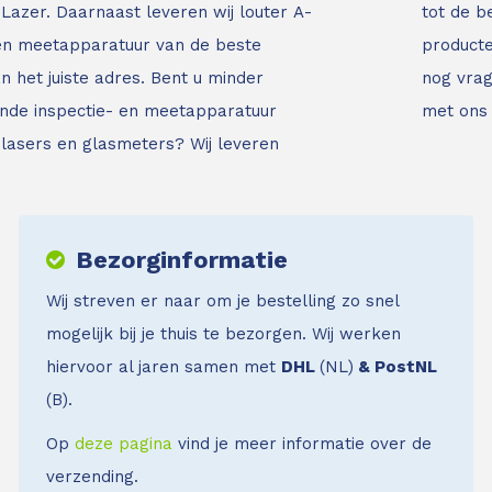
Lazer. Daarnaast leveren wij louter A-
tot de b
 en meetapparatuur van de beste
producte
an het juiste adres.
Bent u minder
nog vrag
nde inspectie- en meetapparatuur
met ons
jnlasers en glasmeters?
Wij leveren
Bezorginformatie
Wij streven er naar om je bestelling zo snel
mogelijk bij je thuis te bezorgen. Wij werken
hiervoor al jaren samen met
DHL
(NL)
& PostNL
(B).
Op
deze pagina
vind je meer informatie over de
verzending.