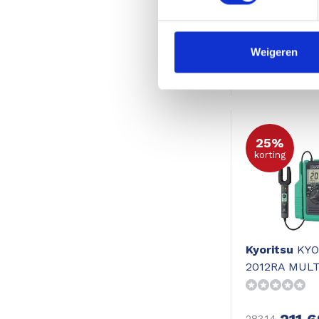
isolatieweer
329,
Weigeren
458,59
Excl. btw 272,0
25%
korting
Kyoritsu
KYO
2012RA MUL