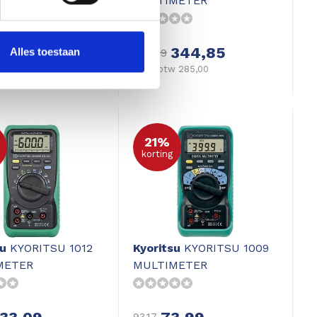
ROOMTANG
MULTIMETER
151,25
344,85
Alles toestaan
482,79
 125,00
Excl. btw 285,00
21%
korting
su
KYORITSU 1012
Kyoritsu
KYORITSU 1009
METER
MULTIMETER