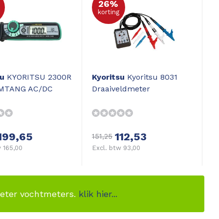
26%
korting
su
KYORITSU 2300R
Kyoritsu
Kyoritsu 8031
MTANG AC/DC
Draaiveldmeter
199,65
112,53
151,25
 165,00
Excl. btw 93,00
meter vochtmeters.
klik hier...