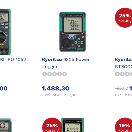
25%
korting
RITSU 1052
Kyoritsu
6305 Power
Kyorit
R
Logger
STROO
00
1.488,30
183,92
0
Excl. btw 1.230,00
Excl. btw
25%
19%
korting
korting