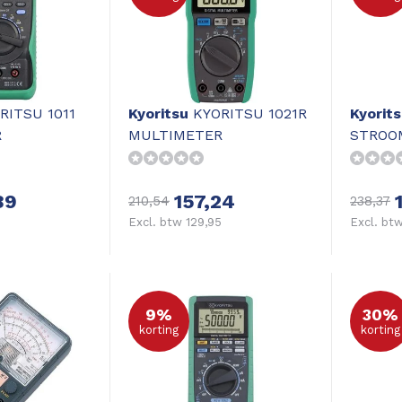
RITSU 1011
Kyoritsu
KYORITSU 1021R
Kyorit
R
MULTIMETER
STROO
89
157,24
210,54
238,37
Excl. btw 129,95
Excl. btw
9%
30%
korting
korting