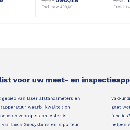
9
590,48
767,14
197,23
Excl. btw 488,00
Excl. btw
list voor uw meet- en inspectieap
t gebied van laser afstandsmeters en
vakkundi
tapparatuur waarbij kwaliteit en
gaat wer
roducten voorop staan.
Astek is
functies
ur van Leica Geosystems en importeur
helpen w