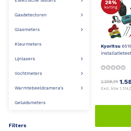
Elektrische testers
28%
korting
Leica Disto S910
Monitoring
Gasdetectoren
Leica DST360
Hygrometers
Glasmeters
DISTO Plan app
Accessoires
Kleurmeters
Kyoritsu
651
installatietes
Accessoires
Lijnlasers
Leica BLK3D Imager
Vochtmeters
1.5
2.208,25
Warmtebeeldcamera's
Excl. btw 1.314,
Geluidsmeters
Filters