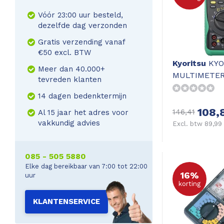
Vóór 23:00 uur besteld,
dezelfde dag verzonden
Gratis verzending vanaf
€50 excl. BTW
Kyoritsu
KYO
Meer dan 40.000+
MULTIMETE
tevreden klanten
14 dagen bedenktermijn
108,
146,41
Al 15 jaar het adres voor
vakkundig advies
Excl. btw 89,99
085 - 505 5880
Elke dag bereikbaar van 7:00 tot 22:00
16%
uur
korting
KLANTENSERVICE