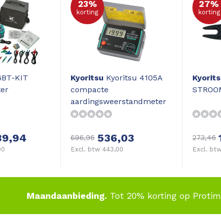
23%
27%
korting
korting
6BT-KIT
Kyoritsu
Kyoritsu 4105A
Kyorit
ter
compacte
STROO
aardingsweerstandmeter
89,94
536,03
696,96
273,46
00
Excl. btw 443,00
Excl. btw
Maandaanbieding.
Tot 20% korting op Proti