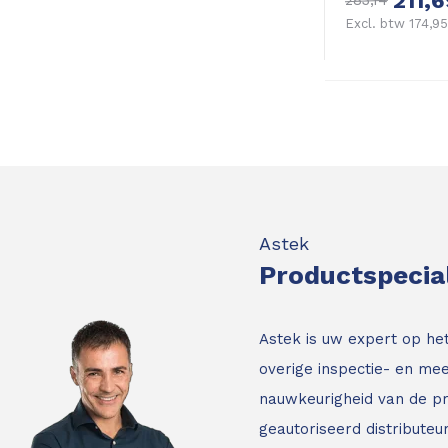
211,6
283,14
Excl. btw 174,95
Astek
Productspecia
Astek is uw expert op he
overige inspectie- en mee
nauwkeurigheid van de p
geautoriseerd distribute