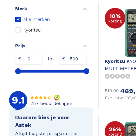
Merk
10%
Alle merken
korting
Kyoritsu
Prijs
€
tot
€
Kyoritsu
KYO
MULTIMETE
469,
519,09
9.1
Excl. btw 387,6
757
beoordelingen
Daarom kies je voor
Astek
26%
Altijd laagste prijsgarantie!
korting