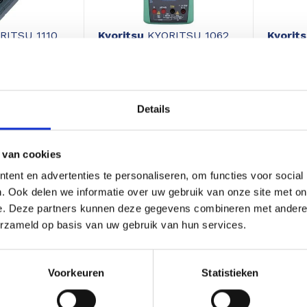
RITSU 1110
Kyoritsu
KYORITSU 1062
Kyorit
R
MULTIMETER
MULTI
85
649,00
713,90
669,13
Details
Excl. btw 536,36
Excl. bt
 van cookies
ent en advertenties te personaliseren, om functies voor social
29%
26%
. Ook delen we informatie over uw gebruik van onze site met on
korting
korting
e. Deze partners kunnen deze gegevens combineren met andere i
erzameld op basis van uw gebruik van hun services.
Voorkeuren
Statistieken
2A
Kyoritsu
Kyoritsu 8035
Kyorit