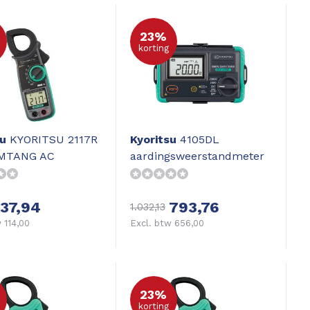
23%
korting
su
KYORITSU 2117R
Kyoritsu
4105DL
MTANG AC
aardingsweerstandmeter
137,94
793,76
1.032,13
 114,00
Excl. btw 656,00
23%
korting