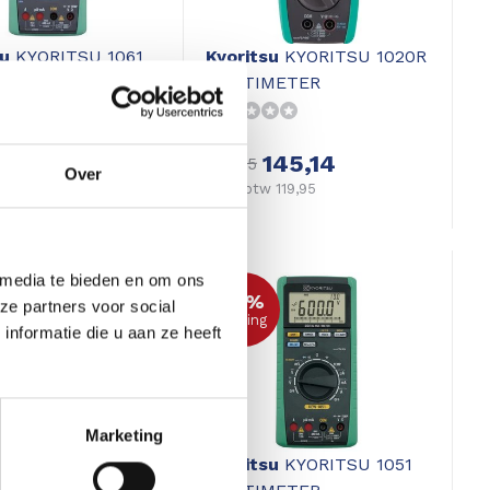
su
KYORITSU 1061
Kyoritsu
KYORITSU 1020R
METER
MULTIMETER
468,98
145,14
175,45
Over
w 387,59
Excl. btw 119,95
 media te bieden en om ons
29%
ze partners voor social
korting
nformatie die u aan ze heeft
Marketing
su
KYORITSU 2127R
Kyoritsu
KYORITSU 1051