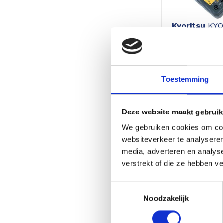
Kyoritsu
KYO
MULTIMETE
102,
122,21
Toestemming
Excl. btw 85,00
Deze website maakt gebruik
We gebruiken cookies om cont
28%
websiteverkeer te analyseren
korting
media, adverteren en analys
verstrekt of die ze hebben v
Toestemmingsselectie
Noodzakelijk
Kyoritsu
313