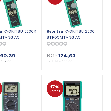
su
KYORITSU 2200R
Kyoritsu
KYORITSU 2200
MTANG AC
STROOMTANG AC
192,39
124,63
162,14
 159,00
Excl. btw 103,00
17%
korting