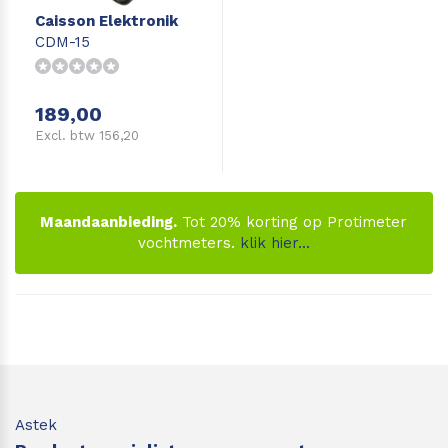
Caisson Elektronik
Leica Disto S910
Monitoring
CDM-15
Leica DST360
Hygrometers
189,00
DISTO Plan app
Accessoires
Excl. btw 156,20
Accessoires
Maandaanbieding.
Tot 20% korting op Protimeter
Leica BLK3D Imager
vochtmeters.
klik hier...
Astek