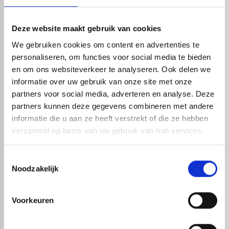
functies? Dan voorzien wij u graag van een goed advies
en helpen wij u bij het vergelijken van de verschillende
Deze website maakt gebruik van cookies
modellen om tot de beste keuze te komen. Meer
We gebruiken cookies om content en advertenties te
personaliseren, om functies voor social media te bieden
informatie over specifieke producten kunt u vinden op
en om ons websiteverkeer te analyseren. Ook delen we
de productpagina’s. Mocht u daarna nog vragen hebben
informatie over uw gebruik van onze site met onze
dan kunt u altijd per mail of telefoon contact met ons
partners voor social media, adverteren en analyse. Deze
opnemen.
partners kunnen deze gegevens combineren met andere
informatie die u aan ze heeft verstrekt of die ze hebben
verzameld op basis van uw gebruik van hun services.
Live chat
Toestemmingsselectie
Chat met één van onze specialisten
Noodzakelijk
Maandag t/m zondag tussen: 7:00 uur tot 22:00 uur
Voorkeuren
Wij zijn dus ook gewoon bereikbaar in het
weekend!