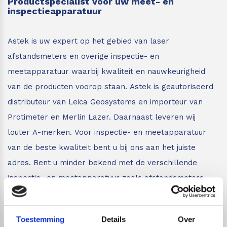
Productspecialist voor uw meet- en
inspectieapparatuur
Astek is uw expert op het gebied van laser
afstandsmeters en overige inspectie- en
meetapparatuur waarbij kwaliteit en nauwkeurigheid
van de producten voorop staan.
Astek is geautoriseerd
distributeur van Leica Geosystems en importeur van
Protimeter en Merlin Lazer. Daarnaast leveren wij
louter A-merken. Voor inspectie- en meetapparatuur
van de beste kwaliteit bent u bij ons aan het juiste
adres.
Bent u minder bekend met de verschillende
inspectie- en meetapparatuur zoals afstandsmeters,
lijnlasers en glasmeters?
Wij leveren vakkundig advies
aan iedereen die met onze meetapparatuur gaat
Toestemming
Details
Over
werken. Bent u op zoek naar een meter met specifieke