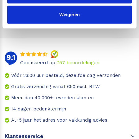
Geen zorgen, we gaan je niet wekelijks spammen!
Weigeren
9.1
Gebasseerd op
757
beoordelingen
Vóór 23:00 uur besteld, dezelfde dag verzonden
Gratis verzending vanaf €50 excl. BTW
Meer dan 40.000+ tevreden klanten
14 dagen bedenktermijn
Al 15 jaar het adres voor vakkundig advies
Klantenservice