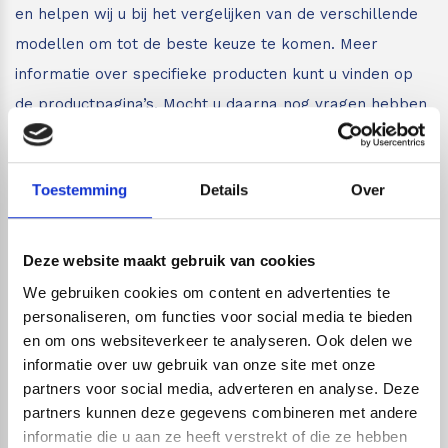
en helpen wij u bij het vergelijken van de verschillende
modellen om tot de beste keuze te komen. Meer
informatie over specifieke producten kunt u vinden op
de productpagina’s. Mocht u daarna nog vragen hebben
dan kunt u altijd per mail of telefoon contact met ons
opnemen.
Toestemming
Details
Over
Live chat
Deze website maakt gebruik van cookies
Chat met één van onze specialisten
We gebruiken cookies om content en advertenties te
personaliseren, om functies voor social media te bieden
Maandag t/m zondag tussen: 7:00 uur tot 22:00 uur
en om ons websiteverkeer te analyseren. Ook delen we
Wij zijn dus ook gewoon bereikbaar in het
informatie over uw gebruik van onze site met onze
weekend!
partners voor social media, adverteren en analyse. Deze
partners kunnen deze gegevens combineren met andere
informatie die u aan ze heeft verstrekt of die ze hebben