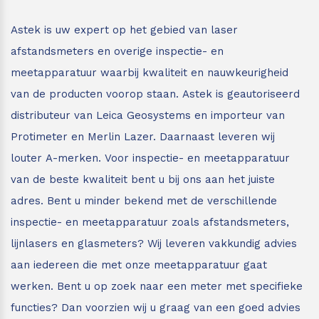
Leica Disto S910
Monitoring
Astek is uw expert op het gebied van laser
afstandsmeters en overige inspectie- en
Leica DST360
Hygrometers
meetapparatuur waarbij kwaliteit en nauwkeurigheid
van de producten voorop staan.
Astek is geautoriseerd
DISTO Plan app
Accessoires
distributeur van Leica Geosystems en importeur van
Accessoires
Protimeter en Merlin Lazer. Daarnaast leveren wij
louter A-merken. Voor inspectie- en meetapparatuur
Leica BLK3D Imager
van de beste kwaliteit bent u bij ons aan het juiste
adres.
Bent u minder bekend met de verschillende
inspectie- en meetapparatuur zoals afstandsmeters,
lijnlasers en glasmeters?
Wij leveren vakkundig advies
aan iedereen die met onze meetapparatuur gaat
werken. Bent u op zoek naar een meter met specifieke
functies? Dan voorzien wij u graag van een goed advies