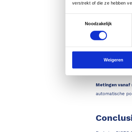
verstrekt of die ze hebben v
D2
Toestemmingsselectie
Hellingssensor
-
Noodzakelijk
functies zoals S
Smart Room
- I
mogelijk in de D
Weigeren
NFC en Bluetoo
afstandsmeters,
Metingen vanaf 
automatische pos
Conclus