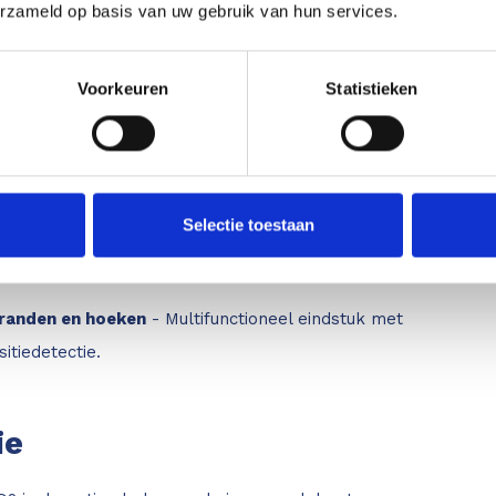
erzameld op basis van uw gebruik van hun services.
 Dankzij de ingebouwde hellingssensor biedt de nieuwe D2
Voorkeuren
Statistieken
mart Horizontal Mode of Hellingstracking.
ngebouwde IMU-sensor maakt Smart Room-metingen
isto Plan-app.
Selectie toestaan
th
- Gloednieuwe technologie in de wereld van laser-
 die nieuwe workflows mogelijk maakt.
randen en hoeken
- Multifunctioneel eindstuk met
itiedetectie.
ie