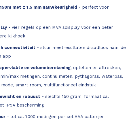
 150m met ± 1,5 mm nauwkeurigheid
- perfect voor
play
- vier regels op een MVA sdisplay voor een beter
ere kijkhoek
h connectiviteit
- stuur meetresultaten draadloos naar de
n app
ppervlakte en volumeberekening
, optellen en aftrekken,
, min/max metingen, continu meten, pythagoras, waterpas,
 mode, smart room, multifunctioneel eindstuk
ewicht en robuust
- slechts 150 gram, formaat ca.
t IP54 bescherming
uur
- tot ca. 7000 metingen per set AAA batterijen