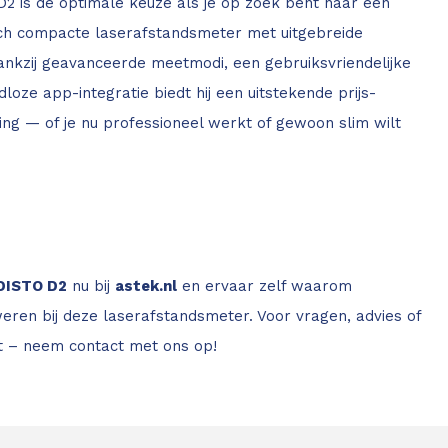
2 is de optimale keuze als je op zoek bent naar een
h compacte laserafstandsmeter met uitgebreide
 Dankzij geavanceerde meetmodi, een gebruiksvriendelijke
loze app-integratie biedt hij een uitstekende prijs-
ing — of je nu professioneel werkt of gewoon slim wilt
 DISTO D2
nu bij
astek.nl
en ervaar zelf waarom
eren bij deze laserafstandsmeter. Voor vragen, advies of
t – neem contact met ons op!