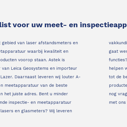
list voor uw meet- en inspectieap
t gebied van laser afstandsmeters en
vakkundi
tapparatuur waarbij kwaliteit en
gaat wer
roducten voorop staan.
Astek is
functies
ur van Leica Geosystems en importeur
helpen w
Lazer. Daarnaast leveren wij louter A-
tot de b
 en meetapparatuur van de beste
producte
an het juiste adres.
Bent u minder
nog vrag
nde inspectie- en meetapparatuur
met ons
jnlasers en glasmeters?
Wij leveren