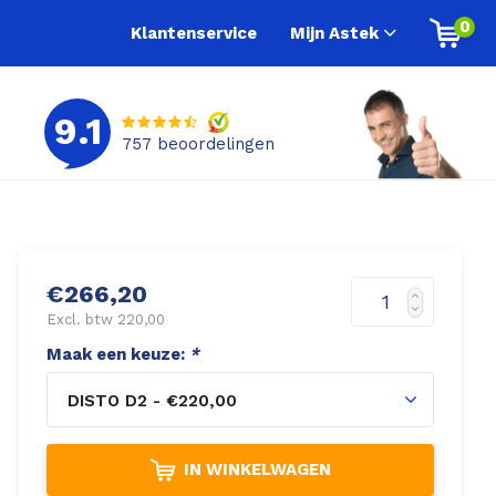
0
Klantenservice
Mijn Astek
9.1
757
beoordelingen
€266,20
Excl. btw 220,00
Maak een keuze:
*
DISTO D2 - €220,00
IN WINKELWAGEN