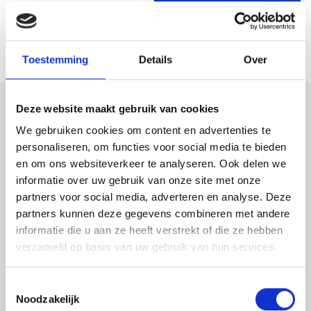
SCHRIJF EEN REVIEW
Toestemming
Details
Over
Deze website maakt gebruik van cookies
Astek
We gebruiken cookies om content en advertenties te
Productspecialist voor uw meet- en
personaliseren, om functies voor social media te bieden
inspectieapparatuur
en om ons websiteverkeer te analyseren. Ook delen we
informatie over uw gebruik van onze site met onze
Astek is uw expert op het gebied van laser
partners voor social media, adverteren en analyse. Deze
partners kunnen deze gegevens combineren met andere
afstandsmeters en overige inspectie- en
informatie die u aan ze heeft verstrekt of die ze hebben
meetapparatuur waarbij kwaliteit en nauwkeurigheid
verzameld op basis van uw gebruik van hun services.
van de producten voorop staan.
Astek is geautoriseerd
distributeur van Leica Geosystems en importeur van
Toestemmingsselectie
Noodzakelijk
Protimeter en Merlin Lazer. Daarnaast leveren wij