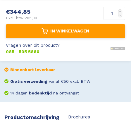
Leica Disto S910
Monitoring
€344,85
Excl. btw 285,00
Leica DST360
Hygrometers
IN WINKELWAGEN
DISTO Plan app
Accessoires
Vragen over dit product?
085 - 505 5880
Accessoires
Leica BLK3D Imager
Binnenkort leverbaar
Gratis verzending
vanaf €50 excl. BTW
14 dagen
bedenktijd
na ontvangst
Productomschrijving
Brochures