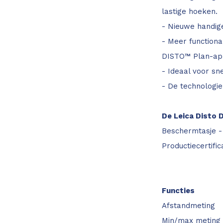
lastige hoeken.
- Nieuwe handi
- Meer functiona
DISTO™ Plan-ap
- Ideaal voor sn
- De technologie
De Leica Disto 
Beschermtasje - 
Productiecertifi
Functies
Afstandmeting
Min/max meting