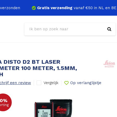
verzonden
Gratis verzending
vanaf €50 in NL en BE
A DISTO D2 BT LASER
ETER 100 METER, 1.5MM,
H
Vergelijk
chrijf een review
Op verlanglijstje
10%
orting