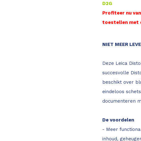
D2G
Profiteer nu va
toestellen met
NIET MEER LEV
Deze Leica Disto
succesvolle Dist
beschikt over b
eindeloos schet
documenteren me
De voordelen
- Meer functiona
inhoud, geheugen