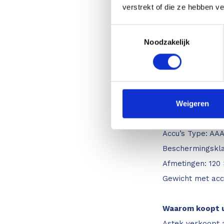
verstrekt of die ze hebben v
Bereik: 0,2 – 10
Meeteenheden: m,
Toestemmingsselectie
Noodzakelijk
Power Range Tec
Schermverlichtin
Gratis app: ja
Gegevensinterfa
Weigeren
Metingen per set
aan)
Accu’s Type: AAA,
Beschermingskla
Afmetingen: 120
Gewicht met acc
Waarom koopt u 
Astek verkoopt a