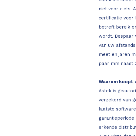
niet voor niets. 
certificatie voo
betreft bereik e
wordt. Bespaar w
van uw afstands
meet en jaren me
paar mm naast z
Waarom koopt u 
Astek is geautor
verzekerd van go
laatste softwar
garantieperiode 
erkende distribu