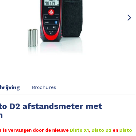
rijving
Brochures
sto D2 afstandsmeter met
h
 is vervangen door de nieuwe
Disto X1
,
Disto D2
en
Disto