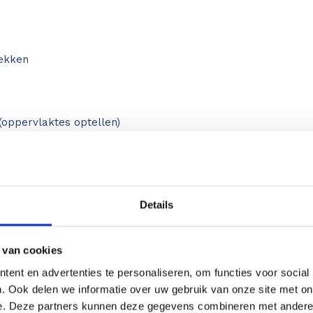
rekken
 (oppervlaktes optellen)
nts en drie-punts
e tien metingen)
Details
eindstuk
 van cookies
ent en advertenties te personaliseren, om functies voor social
. Ook delen we informatie over uw gebruik van onze site met on
evens
e. Deze partners kunnen deze gegevens combineren met andere i
eid: ± 1,5 mm