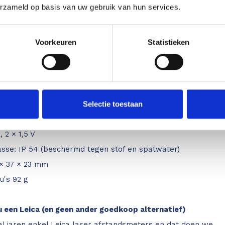
erzameld op basis van uw gebruik van hun services.
0 m
 ft, inch
Voorkeuren
Statistieken
hnology: ja
g: ja
ce: Bluetooth® Smart
Selectie toestaan
 batterijen: Tot 10.000 of 20 uur (verminderd met Bluetooth
 2 × 1,5 V
sse: IP 54 (beschermd tegen stof en spatwater)
 × 37 × 23 mm
u's 92 g
een Leica (en geen ander goedkoop alternatief)
l jaren enkel Leica laser afstandsmeters en dat doen we