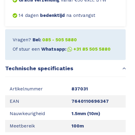
Gratis verzending
vanaf €50 excl. BTW
14 dagen
bedenktijd
na ontvangst
Vragen?
Bel:
085 - 505 5880
Of stuur een
Whatsapp:
+31 85 505 5880
Technische specificaties
Artikelnummer
837031
EAN
7640110696347
Nauwkeurigheid
1.5mm (10m)
Meetbereik
100m