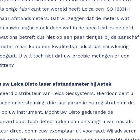
Als enige fabrikant ter wereld heeft Leica een ISO 16331-1
r haar afstandsmeters. Dat wil zeggen dat de meters wat
n nauwkeurigheid ook doen wat in de specificaties beloofd
at ons betreft dus niet op een paar tientjes bij de aanschaf
meter maar koop een kwaliteitsproduct dat nauwkeurig
egaat. U wilt toch niet dat uw precisie metingen er een
itten?
uw Leica Disto laser afstandsmeter bij Astek
iseerd distributeur van Leica Geosystems. Hierdoor bent u
ede ondersteuning, drie jaar garantie na registratie en de
e op uw instrument. Mocht uw Disto gedurende de
onverhoopt toch defect raken dan ontvangt u van ons als
teur direct een nieuw exemplaar uit voorraad. Wij adviseren