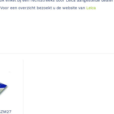
ok enkel bij een rechtstreeks door Leica aangestelde dealer
 Voor een overzicht bezoekt u de website van
Leica
GZM27