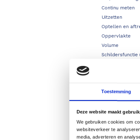
Continu meten
Uitzetten
Optellen en aft
Oppervlakte
Volume
Schildersfunctie
Pythagoras 2-pu
Geheugen (laatst
Verlicht display
Toestemming
Multifunctioneel 
Bluetooth smart
Deze website maakt gebruik
We gebruiken cookies om cont
websiteverkeer te analyseren
Technische geg
media, adverteren en analys
Meetnauwkeurigh