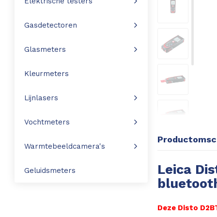
Elektrische testers
Leica Disto S910
Monitoring
Gasdetectoren
Leica DST360
Hygrometers
Glasmeters
DISTO Plan app
Accessoires
Kleurmeters
Accessoires
Lijnlasers
Leica BLK3D Imager
Vochtmeters
Productomsch
Warmtebeeldcamera's
Leica Di
Geluidsmeters
bluetoot
Deze Disto D2BT