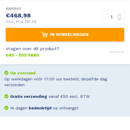
€669,13
Leica Disto S910
Monitoring
€468,98
Excl. btw 387,59
Leica DST360
Hygrometers
IN WINKELWAGEN
DISTO Plan app
Accessoires
Vragen over dit product?
Accessoires
085 - 505 5880
Leica BLK3D Imager
Op voorraad
Op werkdagen vóór 17:00 uur besteld, dezelfde dag
verzonden
Gratis verzending
vanaf €50 excl. BTW
14 dagen
bedenktijd
na ontvangst