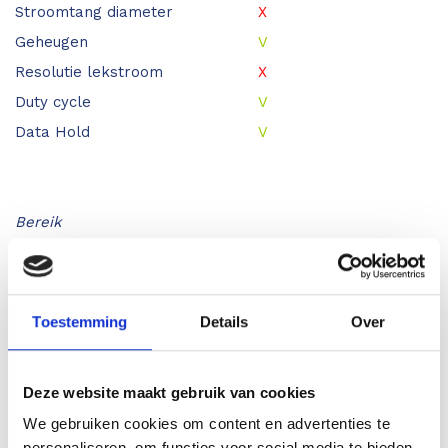
Stroomtang diameter
X
Geheugen
V
Resolutie lekstroom
X
Duty cycle
V
Data Hold
V
Bereik
AC spanning
1000V
DC spanning
1000V
AC stroom
10A
Toestemming
Details
Over
DC stroom
10A
Weerstand
50MΩ
Deze website maakt gebruik van cookies
Capaciteit
1000µF
We gebruiken cookies om content en advertenties te
Frequentie
100kHz
personaliseren, om functies voor social media te bieden