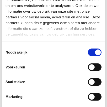
en om ons websiteverkeer te analyseren. Ook delen we
informatie over uw gebruik van onze site met onze
partners voor social media, adverteren en analyse. Deze
Functionaliteit
partners kunnen deze gegevens combineren met andere
Doorbeltest
V
informatie die u aan ze heeft verstrekt of die ze hebben
Diodetest
V
verzameld op basis van uw gebruik van hun services.
Temperatuur
V
Min/Max
V
Toestemmingsselectie
Noodzakelijk
Rel functie
V
Achtergrondverlichting
V
Voorkeuren
True RMS
V
Statistieken
Reviews
Marketing
Er zijn nog geen reviews geschreven over dit product.