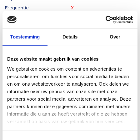
Frequentie
X
Functionaliteit
Toestemming
Details
Over
Doorbeltest
X
Diodetest
X
Deze website maakt gebruik van cookies
Temperatuur
X
We gebruiken cookies om content en advertenties te
Min/Max
X
personaliseren, om functies voor social media te bieden
Rel functie
X
en om ons websiteverkeer te analyseren. Ook delen we
informatie over uw gebruik van onze site met onze
Achtergrondverlichting
X
partners voor social media, adverteren en analyse. Deze
True RMS
V
partners kunnen deze gegevens combineren met andere
informatie die u aan ze heeft verstrekt of die ze hebben
verzameld op basis van uw gebruik van hun services.
Reviews
Toestemmingsselectie