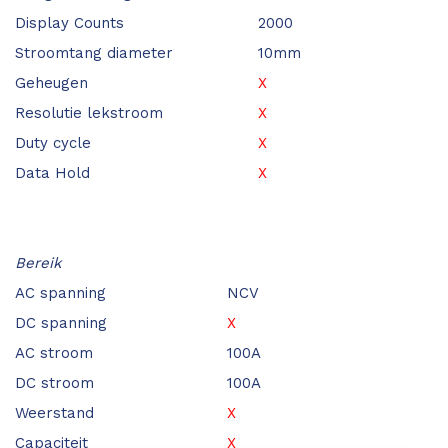
Display Counts
2000
Stroomtang diameter
10mm
Geheugen
X
Resolutie lekstroom
X
Duty cycle
X
Data Hold
X
Bereik
AC spanning
NCV
DC spanning
X
AC stroom
100A
DC stroom
100A
Weerstand
X
Capaciteit
X