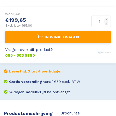
Leica Disto S910
Monitoring
€273,46
€199,65
Leica DST360
Hygrometers
Excl. btw 165,00
DISTO Plan app
Accessoires
IN WINKELWAGEN
Accessoires
Vragen over dit product?
085 - 505 5880
Leica BLK3D Imager
Levertijd: 3 tot 4 werkdagen
Gratis verzending
vanaf €50 excl. BTW
14 dagen
bedenktijd
na ontvangst
Productomschrijving
Brochures