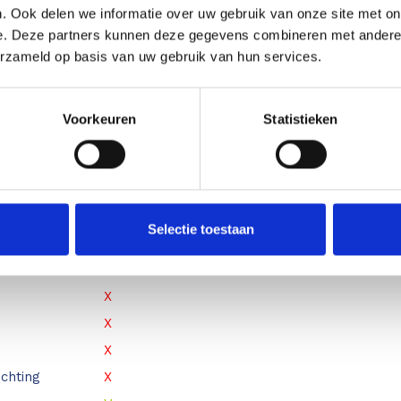
nning
600V
. Ook delen we informatie over uw gebruik van onze site met on
120A
e. Deze partners kunnen deze gegevens combineren met andere i
120A
erzameld op basis van uw gebruik van hun services.
60MΩ
40µF
Voorkeuren
Statistieken
300kHz
naliteit
Selectie toestaan
V
V
X
X
X
chting
X