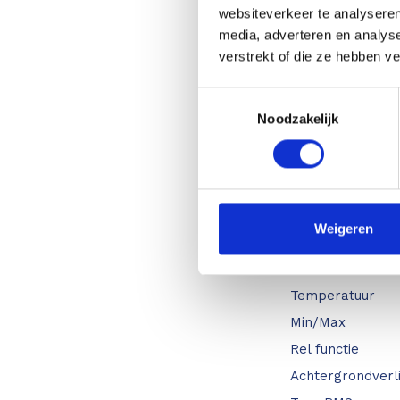
DC spa
websiteverkeer te analyseren
AC stroom
media, adverteren en analys
DC stroom
verstrekt of die ze hebben v
Weerstand
Toestemmingsselectie
Capaciteit
Noodzakelijk
Frequentie
Functio
Weigeren
Doorbeltest
Diodetest
Temperatuur
Min/Max
Rel functie
Achtergrondverli