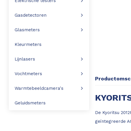
Elektrische testers
Leica Disto S910
Monitoring
Gasdetectoren
Leica DST360
Hygrometers
Glasmeters
DISTO Plan app
Accessoires
Kleurmeters
Accessoires
Lijnlasers
Leica BLK3D Imager
Vochtmeters
Productomsch
Warmtebeeldcamera's
KYORIT
Geluidsmeters
De Kyoritsu 2012
geïntegreerde A