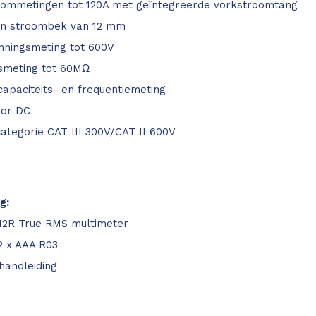
ommetingen tot 120A met geïntegreerde vorkstroomtang
en stroombek van 12 mm
ningsmeting tot 600V
smeting tot 60MΩ
capaciteits- en frequentiemeting
oor DC
categorie CAT III 300V/CAT II 600V
g:
012R True RMS multimeter
 2 x AAA R03
handleiding