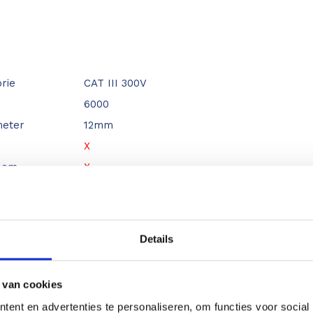
rie
CAT III 300V
6000
g diameter
12mm
X
room
X
X
V
Details
 van cookies
600V
ent en advertenties te personaliseren, om functies voor social