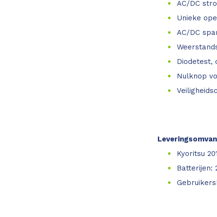
AC/DC stro
Unieke op
AC/DC span
Weerstand
Diodetest, 
Nulknop v
Veiligheids
Leveringsomvan
Kyoritsu 2
Batterijen:
Gebruikers