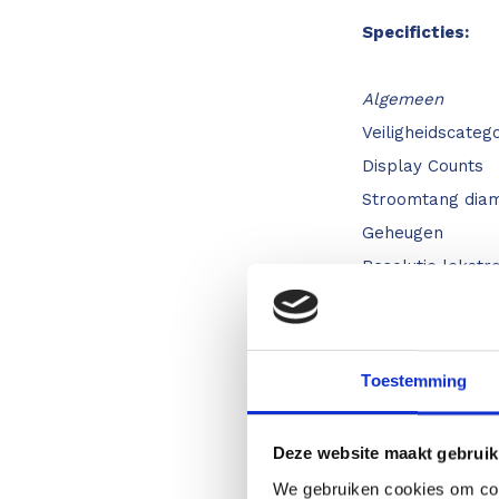
Specificties:
Algemeen
Veiligheidscatego
Display Counts
Stroomtan
Geheugen
Resolutie lekst
Duty cycle
Data Hold
Toestemming
Bereik
Deze website maakt gebruik
AC spanning
We gebruiken cookies om cont