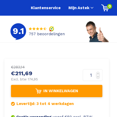
0
Klantenservice
Mijn Astek
9.1
757
beoordelingen
€283,14
€211,69
Excl. btw 174,95
IN WINKELWAGEN
Levertijd: 3 tot 4 werkdagen