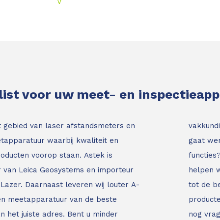
V
list voor uw meet- en inspectieap
t gebied van laser afstandsmeters en
vakkundi
tapparatuur waarbij kwaliteit en
gaat wer
roducten voorop staan.
Astek is
functies
ur van Leica Geosystems en importeur
helpen w
Lazer. Daarnaast leveren wij louter A-
tot de b
 en meetapparatuur van de beste
producte
an het juiste adres.
Bent u minder
nog vrag