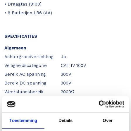
• Draagtas (9190)
• 6 Batterijen LR6 (AA)
SPECIFICATIES
Algemeen
Achtergrondverlichting
Ja
Veiligheidscategorie
CAT IV 100V
Bereik AC spanning
300V
Bereik DC spanning
300V
Weerstandsbereik
2000Ω
Functionaliteit
True RMS
N.v.t.
Draaiveld indicatie
N.v.t.
Toestemming
Details
Over
2 draads meting
Ja