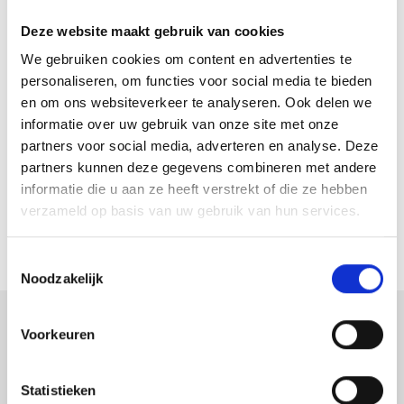
3 draads meting
Ja
Deze website maakt gebruik van cookies
We gebruiken cookies om content en advertenties te
Reviews
personaliseren, om functies voor social media te bieden
en om ons websiteverkeer te analyseren. Ook delen we
informatie over uw gebruik van onze site met onze
Er zijn nog geen reviews geschreven over dit product.
partners voor social media, adverteren en analyse. Deze
partners kunnen deze gegevens combineren met andere
informatie die u aan ze heeft verstrekt of die ze hebben
SCHRIJF EEN REVIEW
verzameld op basis van uw gebruik van hun services.
Toestemmingsselectie
Noodzakelijk
Voorkeuren
Astek
Productspecialist voor uw meet- en
inspectieapparatuur
Statistieken