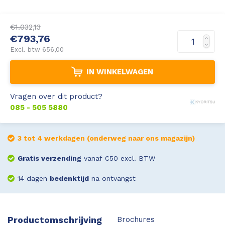
Leica Disto S910
Monitoring
€1.032,13
€793,76
Leica DST360
Hygrometers
Excl. btw 656,00
DISTO Plan app
Accessoires
IN WINKELWAGEN
Accessoires
Vragen over dit product?
085 - 505 5880
Leica BLK3D Imager
3 tot 4 werkdagen (onderweg naar ons magazijn)
Gratis verzending
vanaf €50 excl. BTW
14 dagen
bedenktijd
na ontvangst
Productomschrijving
Brochures