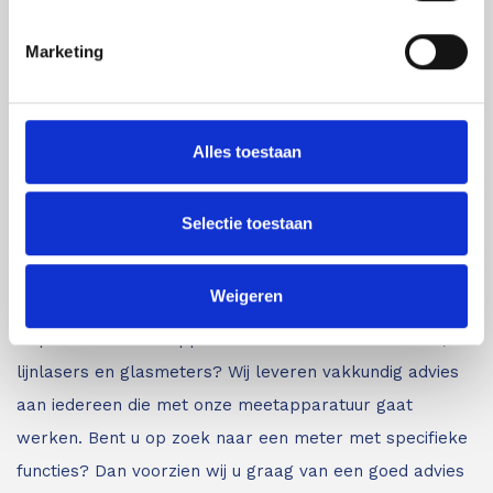
Astek is uw expert op het gebied van laser
Marketing
afstandsmeters en overige inspectie- en
meetapparatuur waarbij kwaliteit en nauwkeurigheid
van de producten voorop staan.
Astek is geautoriseerd
Alles toestaan
distributeur van Leica Geosystems en importeur van
Protimeter en Merlin Lazer. Daarnaast leveren wij
Selectie toestaan
louter A-merken. Voor inspectie- en meetapparatuur
van de beste kwaliteit bent u bij ons aan het juiste
Weigeren
adres.
Bent u minder bekend met de verschillende
inspectie- en meetapparatuur zoals afstandsmeters,
lijnlasers en glasmeters?
Wij leveren vakkundig advies
aan iedereen die met onze meetapparatuur gaat
werken. Bent u op zoek naar een meter met specifieke
functies? Dan voorzien wij u graag van een goed advies