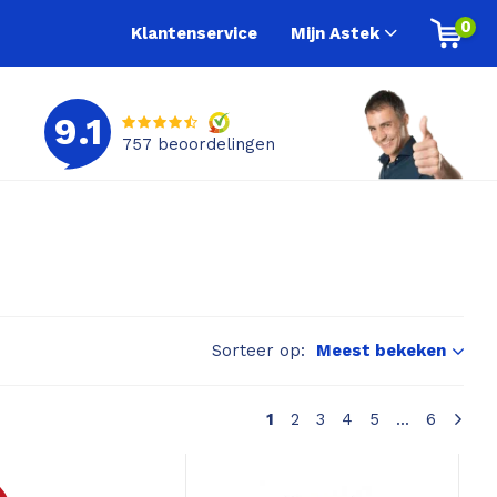
0
Klantenservice
Mijn Astek
9.1
757
beoordelingen
Sorteer op:
Meest bekeken
1
2
3
4
5
...
6