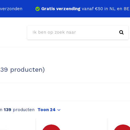
verzonden
Gratis verzending
vanaf €50 in NL en BE
139 producten)
an
139
producten
Toon 24