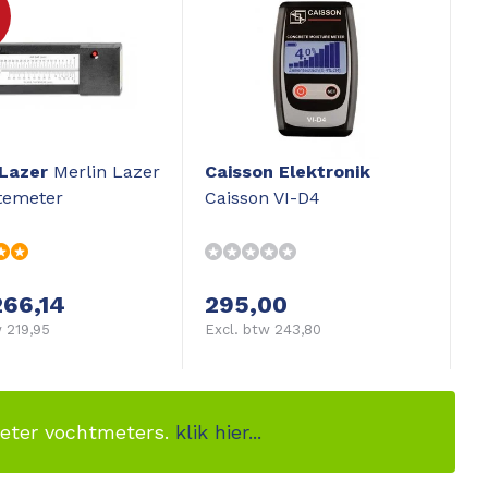
 Lazer
Merlin Lazer
Caisson Elektronik
temeter
Caisson VI-D4
266,14
295,00
 219,95
Excl. btw 243,80
meter vochtmeters.
klik hier...