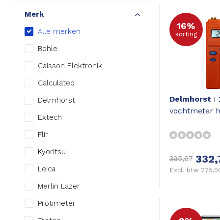
Merk
16%
Alle merken
korting
Bohle
Caisson Elektronik
Calculated
Delmhorst
F
Delmhorst
vochtmeter h
Extech
Flir
Kyoritsu
332,
395,67
Leica
Excl. btw 275,0
Merlin Lazer
Protimeter