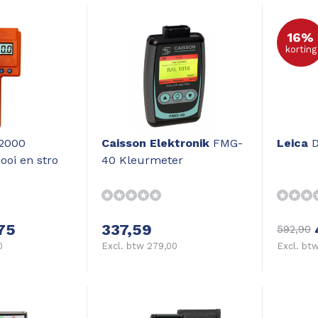
16%
korting
2000
Caisson Elektronik
FMG-
Leica
D
ooi en stro
40 Kleurmeter
75
337,59
592,90
0
Excl. btw 279,00
Excl. btw