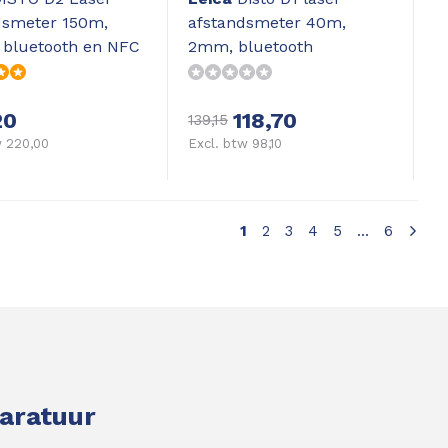
dsmeter 150m,
afstandsmeter 40m,
 bluetooth en NFC
2mm, bluetooth
20
118,70
139,15
w 220,00
Excl. btw 98,10
1
2
3
4
5
...
6
paratuur