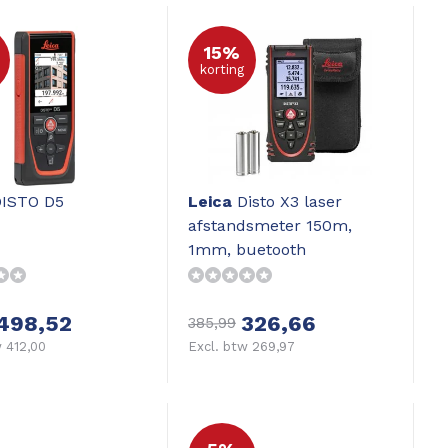
15%
korting
ISTO D5
Leica
Disto X3 laser
afstandsmeter 150m,
1mm, buetooth
498,52
326,66
385,99
 412,00
Excl. btw 269,97