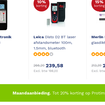
10%
15%
korting
korting
tronik
Leica
Disto D2 BT laser
Merlin
3
afstandsmeter 100m,
glasdik
1.5mm, bluetooth
239,58
266,20
313,39
0
Excl. btw 198,00
Excl. btw
Maandaanbieding.
Tot 20% korting op Proti