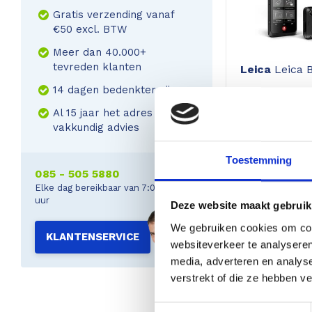
Gratis verzending vanaf
€50 excl. BTW
Meer dan 40.000+
tevreden klanten
Leica
Leica 
14 dagen bedenktermijn
Al 15 jaar het adres voor
vakkundig advies
5.203,00
Excl. btw 4.300
Toestemming
085 - 505 5880
Elke dag bereikbaar van 7:00 tot 22:00
uur
Deze website maakt gebruik
17%
We gebruiken cookies om cont
KLANTENSERVICE
korting
websiteverkeer te analyseren
media, adverteren en analys
verstrekt of die ze hebben v
Toestemmingsselectie