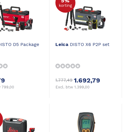
5%
korting
ISTO D5 Package
Leica
DISTO X6 P2P set
79
1.692,79
1.777,49
w 799,00
Excl. btw 1.399,00