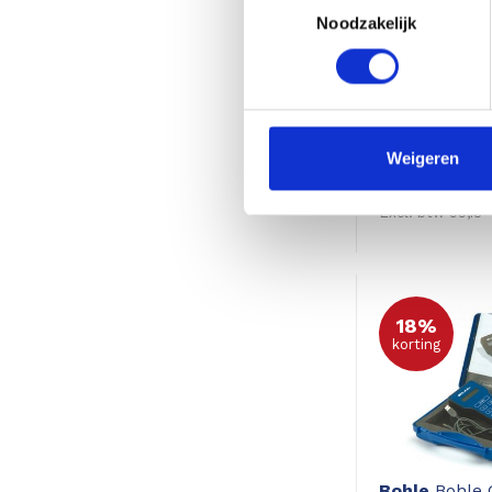
Noodzakelijk
Calculated
S
Pro Digitale 
Weigeren
119,
145,14
Excl. btw 99,13
18%
korting
Bohle
Bohle 