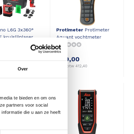
no L6G 3x360°
Protimeter
Protimeter
kruislijnlaser
Aquant vochtmeter
709,97
499,00
w 586,75
Excl. btw 412,40
Over
 media te bieden en om ons
ze partners voor social
nformatie die u aan ze heeft