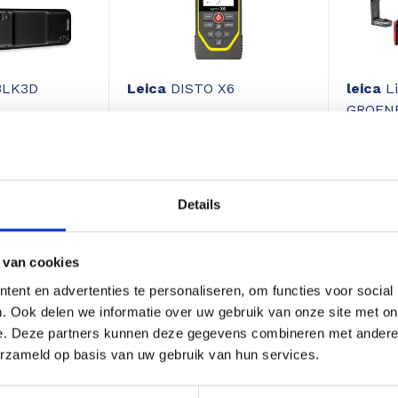
BLK3D
Leica
DISTO X6
leica
Li
GROENE 
724,79
785,29
877,25
,00
Excl. btw 599,00
Excl. bt
Details
 van cookies
18%
ent en advertenties te personaliseren, om functies voor social
korting
. Ook delen we informatie over uw gebruik van onze site met on
e. Deze partners kunnen deze gegevens combineren met andere i
erzameld op basis van uw gebruik van hun services.