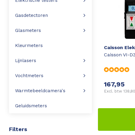
Elektrische testers
Leica Disto S910
Monitoring
Gasdetectoren
Leica DST360
Hygrometers
Glasmeters
DISTO Plan app
Accessoires
Kleurmeters
Caisson Elek
Caisson VI-D
Accessoires
Lijnlasers
Leica BLK3D Imager
Vochtmeters
167,95
Warmtebeeldcamera's
Excl. btw 138,8
Geluidsmeters
Filters