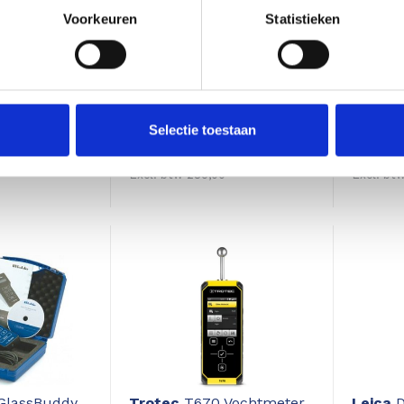
Voorkeuren
Statistieken
cale Master
Caisson Elektronik
Protim
Curvimeter
Caisson VI-D6
Survey
hout, b
wande
Selectie toestaan
95
344,85
761,09
Excl. btw 285,00
Excl. btw
GlassBuddy
Trotec
T670 Vochtmeter
Leica
D