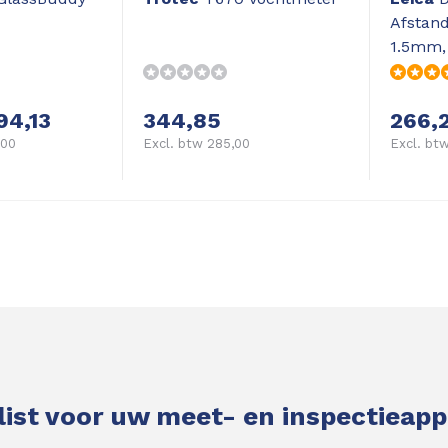
Afstan
1.5mm,
94,13
344,85
266,
,00
Excl. btw 285,00
Excl. bt
list voor uw meet- en inspectieap