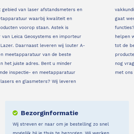
t gebied van laser afstandsmeters en
vakkundi
tapparatuur waarbij kwaliteit en
gaat wer
roducten voorop staan.
Astek is
functies
ur van Leica Geosystems en importeur
helpen w
Lazer. Daarnaast leveren wij louter A-
tot de b
 en meetapparatuur van de beste
producte
an het juiste adres.
Bent u minder
nog vrag
nde inspectie- en meetapparatuur
met ons
jnlasers en glasmeters?
Wij leveren
Bezorginformatie
Wij streven er naar om je bestelling zo snel
mogelijk bij je thuis te bezorgen. Wij werken