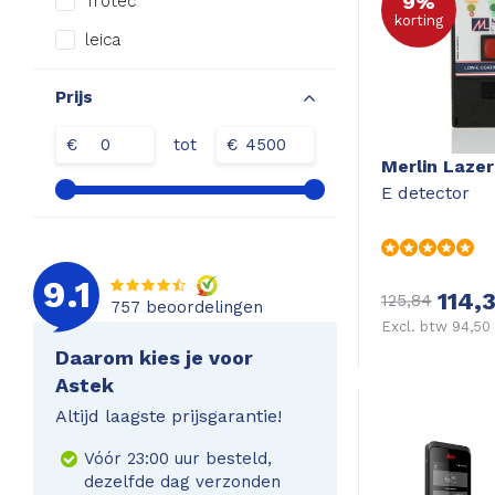
9%
Trotec
korting
leica
Prijs
€
tot
€
Merlin Lazer
E detector
9.1
114,
125,84
757
beoordelingen
Excl. btw 94,50
Daarom kies je voor
Astek
Altijd laagste prijsgarantie!
Vóór 23:00 uur besteld,
dezelfde dag verzonden