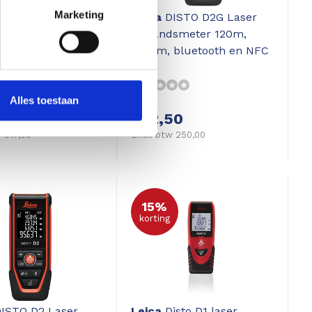
Marketing
eter
Protimeter
Leica
DISTO D2G Laser
master vochtmeter
Afstandsmeter 120m,
eton, vloeren en
1.5mm, bluetooth en NFC
n
Alles toestaan
625,57
302,50
 517,00
Excl. btw 250,00
15%
korting
ISTO D2 Laser
Leica
Disto D1 laser