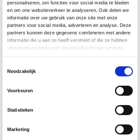
Zoekmodus Niet-invasief
personaliseren, om functies voor social media te bieden
en om ons websiteverkeer te analyseren. Ook delen we
De zoekmodus wordt gebruikt om het vochtniveau
informatie over uw gebruik van onze site met onze
onder het oppervlak van massieve muren en vloeren te
partners voor social media, adverteren en analyse. Deze
beoordelen, onafhankelijk van de
partners kunnen deze gegevens combineren met andere
oppervlakteomstandigheden. De nominale meetdiepte is
informatie die u aan ze heeft verstrekt of die ze hebben
verzameld op basis van uw gebruik van hun services.
19 mm en is afhankelijk van de dichtheid en andere
kenmerken van het materiaal dat wordt gemeten.
Toestemmingsselectie
Wanneer het instrument tegen het oppervlak wordt
Noodzakelijk
gehouden, zendt het een signaal in het materiaal. Het
relatieve
vochtniveau wordt weergegeven op het
Voorkeuren
digitale display en de vochtigheidstoestand ervan
worden weergegeven op de bijbehorende schaal met
Statistieken
kleurgecodeerde leds. De meetpresentatie helpt de
gebruiker om:
Marketing
Te zoeken naar vocht achter muur- en