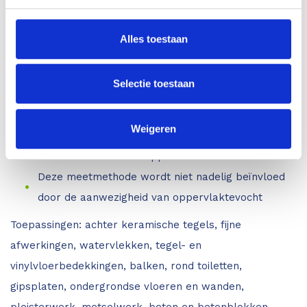
vloerbedekkingen zoals tegels en vinyl
Beoordeel, in relatieve termen, of het materiaal
Alles toestaan
droog, borderline of vochtig is
Breng de omvang van het probleem numeriek in
Selectie toestaan
kaart
Niet-invasieve pinloze radiofrequentie vindt vocht
Weigeren
op een diepte waar vocht niet altijd zichtbaar is -
tot 19 mm onder het oppervlak
Deze meetmethode wordt niet nadelig beïnvloed
door de aanwezigheid van oppervlaktevocht
Toepassingen: achter keramische tegels, fijne
afwerkingen, watervlekken, tegel- en
vinylvloerbedekkingen, balken, rond toiletten,
gipsplaten, ondergrondse vloeren en wanden,
pleisterwerk, metselwerk, beton en betonblokken