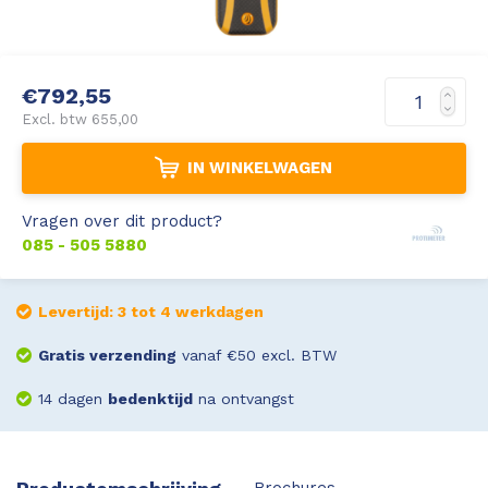
Leica Disto S910
Monitoring
€792,55
Leica DST360
Hygrometers
Excl. btw 655,00
DISTO Plan app
Accessoires
IN WINKELWAGEN
Accessoires
Vragen over dit product?
085 - 505 5880
Leica BLK3D Imager
Levertijd: 3 tot 4 werkdagen
Gratis verzending
vanaf €50 excl. BTW
14 dagen
bedenktijd
na ontvangst
Brochures