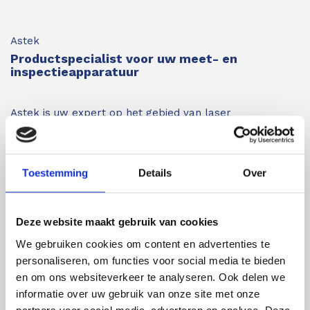
Astek
Productspecialist voor uw meet- en
inspectieapparatuur
Astek is uw expert op het gebied van laser
afstandsmeters en overige inspectie- en
meetapparatuur waarbij kwaliteit en nauwkeurigheid
Toestemming
Details
Over
van de producten voorop staan.
Astek is geautoriseerd
distributeur van Leica Geosystems en importeur van
Protimeter en Merlin Lazer. Daarnaast leveren wij
Deze website maakt gebruik van cookies
louter A-merken. Voor inspectie- en meetapparatuur
We gebruiken cookies om content en advertenties te
van de beste kwaliteit bent u bij ons aan het juiste
personaliseren, om functies voor social media te bieden
en om ons websiteverkeer te analyseren. Ook delen we
adres.
Bent u minder bekend met de verschillende
informatie over uw gebruik van onze site met onze
inspectie- en meetapparatuur zoals afstandsmeters,