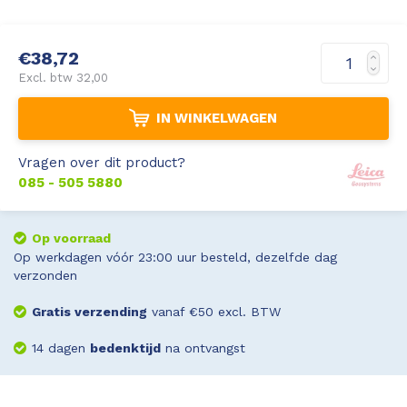
Leica Disto S910
Monitoring
€38,72
Leica DST360
Hygrometers
Excl. btw 32,00
IN WINKELWAGEN
DISTO Plan app
Accessoires
Vragen over dit product?
Accessoires
085 - 505 5880
Leica BLK3D Imager
Op voorraad
Op werkdagen vóór 23:00 uur besteld, dezelfde dag
verzonden
Gratis verzending
vanaf €50 excl. BTW
14 dagen
bedenktijd
na ontvangst