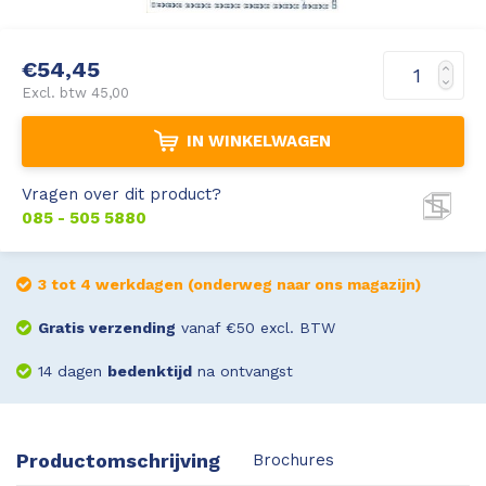
Leica Disto S910
Monitoring
€54,45
Leica DST360
Hygrometers
Excl. btw 45,00
IN WINKELWAGEN
DISTO Plan app
Accessoires
Vragen over dit product?
Accessoires
085 - 505 5880
Leica BLK3D Imager
3 tot 4 werkdagen (onderweg naar ons magazijn)
Gratis verzending
vanaf €50 excl. BTW
14 dagen
bedenktijd
na ontvangst
Productomschrijving
Brochures