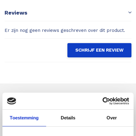
Reviews
Er zijn nog geen reviews geschreven over dit product.
SCHRIJF EEN REVIEW
Astek
Productspecialist voor uw meet- en
inspectieapparatuur
Toestemming
Details
Over
Astek is uw expert op het gebied van laser