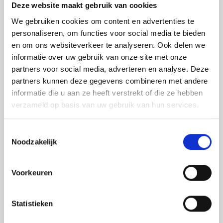
Deze website maakt gebruik van cookies
afstandsmeters en overige inspectie- en
We gebruiken cookies om content en advertenties te
meetapparatuur waarbij kwaliteit en nauwkeurigheid
personaliseren, om functies voor social media te bieden
van de producten voorop staan.
Astek is geautoriseerd
en om ons websiteverkeer te analyseren. Ook delen we
distributeur van Leica Geosystems en importeur van
informatie over uw gebruik van onze site met onze
partners voor social media, adverteren en analyse. Deze
Protimeter en Merlin Lazer. Daarnaast leveren wij
partners kunnen deze gegevens combineren met andere
louter A-merken. Voor inspectie- en meetapparatuur
informatie die u aan ze heeft verstrekt of die ze hebben
van de beste kwaliteit bent u bij ons aan het juiste
verzameld op basis van uw gebruik van hun services.
adres.
Bent u minder bekend met de verschillende
inspectie- en meetapparatuur zoals afstandsmeters,
Toestemmingsselectie
Noodzakelijk
lijnlasers en glasmeters?
Wij leveren vakkundig advies
aan iedereen die met onze meetapparatuur gaat
Voorkeuren
werken. Bent u op zoek naar een meter met specifieke
functies? Dan voorzien wij u graag van een goed advies
Statistieken
en helpen wij u bij het vergelijken van de verschillende
modellen om tot de beste keuze te komen. Meer