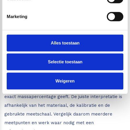
stucwerk meten
Bij bouwkundige inspecties wilt u vaak eerst bepalen
Marketing
waar zich een afwijkende vochtzone bevindt. Een niet-
destructieve
vochtmeter voor beton, steen en
stucwerk
maakt het mogelijk om oppervlakken snel te
Alles toestaan
scannen zonder de afwerking te beschadigen. Dit is
praktisch bij lekkageonderzoek, renovatie, schilderwerk
Selectie toestaan
en oplevercontroles.
Houd er rekening mee dat een vochtmeter niet in iedere
Weigeren
ondergrond automatisch een laboratoriumwaarde of
exact massapercentage geeft. De juiste interpretatie is
afhankelijk van het materiaal, de kalibratie en de
gebruikte meetschaal. Vergelijk daarom meerdere
meetpunten en werk waar nodig met een