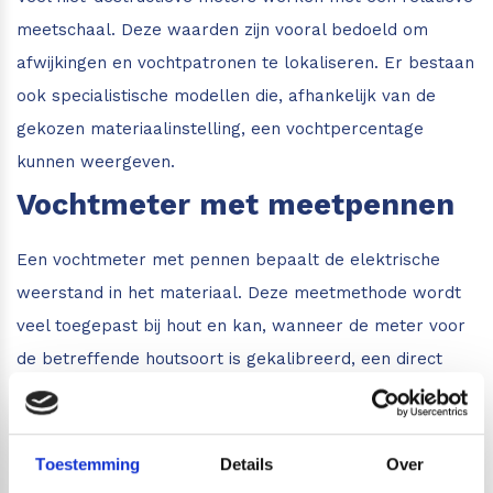
meetschaal. Deze waarden zijn vooral bedoeld om
afwijkingen en vochtpatronen te lokaliseren. Er bestaan
ook specialistische modellen die, afhankelijk van de
gekozen materiaalinstelling, een vochtpercentage
kunnen weergeven.
Vochtmeter met meetpennen
Een vochtmeter met pennen bepaalt de elektrische
weerstand in het materiaal. Deze meetmethode wordt
veel toegepast bij hout en kan, wanneer de meter voor
de betreffende houtsoort is gekalibreerd, een direct
vochtpercentage geven. Een penmeter is geschikt voor
gerichte metingen waarbij kleine meetgaatjes geen
probleem vormen. Met diepte-elektroden of een
Toestemming
Details
Over
hamerelektrode kan ook op grotere diepte worden