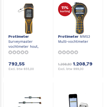
11%
korting
Protimeter
Protimeter
MMS3
Surveymaster
Multi-vochtmeter
vochtmeter hout,
beton, vloeren en
wanden
792,55
1.208,79
1.358,83
Excl. btw 655,00
Excl. btw 999,00