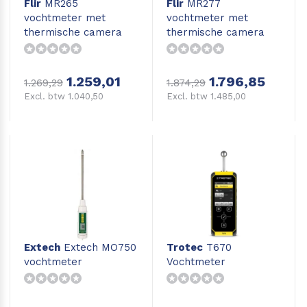
Flir
MR265
Flir
MR277
vochtmeter met
vochtmeter met
thermische camera
thermische camera
1.259,01
1.796,85
1.269,29
1.874,29
Excl. btw 1.040,50
Excl. btw 1.485,00
Extech
Extech MO750
Trotec
T670
vochtmeter
Vochtmeter