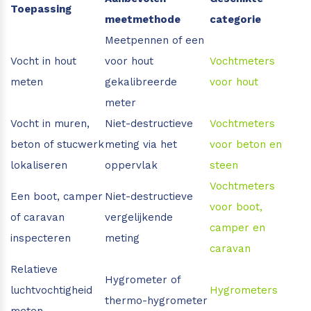
Toepassing
meetmethode
categorie
Meetpennen of een
Vocht in hout
voor hout
Vochtmeters
meten
gekalibreerde
voor hout
meter
Vocht in muren,
Niet-destructieve
Vochtmeters
beton of stucwerk
meting via het
voor beton en
lokaliseren
oppervlak
steen
Vochtmeters
Een boot, camper
Niet-destructieve
voor boot,
of caravan
vergelijkende
camper en
inspecteren
meting
caravan
Relatieve
Hygrometer of
luchtvochtigheid
Hygrometers
thermo-hygrometer
meten