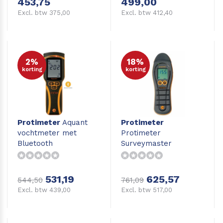
453,75
499,00
Excl. btw 375,00
Excl. btw 412,40
2%
18%
korting
korting
Protimeter
Aquant
Protimeter
vochtmeter met
Protimeter
Bluetooth
Surveymaster
vochtmeter hout,
beton, vloeren en
wanden
531,19
625,57
544,50
761,09
Excl. btw 439,00
Excl. btw 517,00