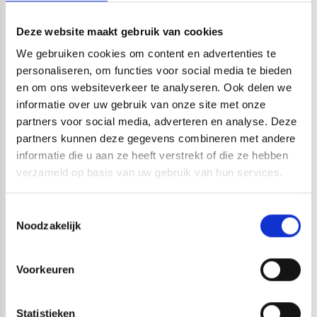
gemeten.
Deze website maakt gebruik van cookies
Vocht meten in
We gebruiken cookies om content en advertenties te
verschillende materialen
personaliseren, om functies voor social media te bieden
en om ons websiteverkeer te analyseren. Ook delen we
Vocht in hout meten
informatie over uw gebruik van onze site met onze
partners voor social media, adverteren en analyse. Deze
partners kunnen deze gegevens combineren met andere
Het vochtgehalte van hout is belangrijk bij verwerking,
informatie die u aan ze heeft verstrekt of die ze hebben
opslag, renovatie en kwaliteitscontrole. Een te hoog
verzameld op basis van uw gebruik van hun services.
vochtpercentage kan leiden tot vervorming,
scheurvorming, schimmel of problemen met lijm- en
Toestemmingsselectie
Noodzakelijk
verflagen. Voor een nauwkeurige houtmeting kiest u
een
houtvochtmeter
die rekening kan houden met de
Voorkeuren
houtsoort en, indien nodig, de temperatuur.
Vocht in beton, steen en
Statistieken