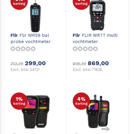
korting
korting
Flir
Flir MR59 bal
Flir
FLIR MR77 multi
probe vochtmeter
vochtmeter
299,00
869,00
313,39
918,39
Excl. btw 247,11
Excl. btw 718,18
1%
4%
korting
korting