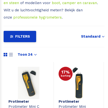
en steen
of modellen voor
boot, camper en caravan
.
Leica Disto S910
Monitoring
Wilt u de luchtvochtigheid meten? Bekijk dan
onze
professionele hygrometers
.
Leica DST360
Hygrometers
DISTO Plan app
Accessoires
FILTERS
Standaard
Accessoires
Toon 24
Leica BLK3D Imager
17%
korting
Protimeter
Protimeter
Protimeter Mini C
Protimeter Mini