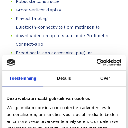
Robuuste constructie
Groot verlicht display
Pinvochtmeting
Bluetooth-connectiviteit om metingen te
downloaden en op te slaan in de Protimeter
Connect-app
Breed scala aan accessoire-plug-ins
Protimeter Connect-app
Toestemming
Details
Over
Deze app is gratis verkrijgbaar in zowel de Apple
App Store als de Google Play Store. Zodra de app
Deze website maakt gebruik van cookies
is geïnstalleerd, kunt u verbinding maken met het
We gebruiken cookies om content en advertenties te
instrument en gegevens samen met foto's
personaliseren, om functies voor social media te bieden
opslaan.
en om ons websiteverkeer te analyseren. Ook delen we