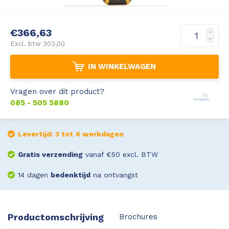
Leica Disto S910
Monitoring
€366,63
Leica DST360
Hygrometers
Excl. btw 303,00
IN WINKELWAGEN
DISTO Plan app
Accessoires
Vragen over dit product?
Accessoires
085 - 505 5880
Leica BLK3D Imager
Levertijd: 3 tot 4 werkdagen
Gratis verzending
vanaf €50 excl. BTW
14 dagen
bedenktijd
na ontvangst
Productomschrijving
Brochures