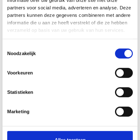
informatie over uw gebruik van onze site met onze
Individuele job setup
partners voor social media, adverteren en analyse. Deze
Registreer meetwaarden van elke functie van het
partners kunnen deze gegevens combineren met andere
instrument
informatie die u aan ze heeft verstrekt of die ze hebben
Bekijk live lezingen
verzameld op basis van uw gebruik van hun services.
Maak en bewaar voor elke klus foto's van de
Toestemmingsselectie
meter met de meetwaarden
Noodzakelijk
Verzend metingen via e-mail
Voorkeuren
Apple App Store -
Protimeter Connect
Statistieken
Google Play -
Protimeter Connect
Marketing
Leveringsomvang
Digitaal mini-instrument
Alles toestaan