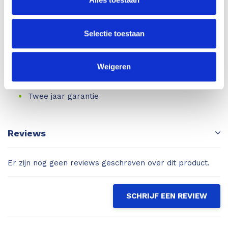
Draagtasje en polsband
BLD5079 Steek sonde
Selectie toestaan
2 reservepinnen
Houtkalibratiegrafiek
Instructies
Weigeren
2 x AA-batterij
Twee jaar garantie
Reviews
Er zijn nog geen reviews geschreven over dit product.
SCHRIJF EEN REVIEW