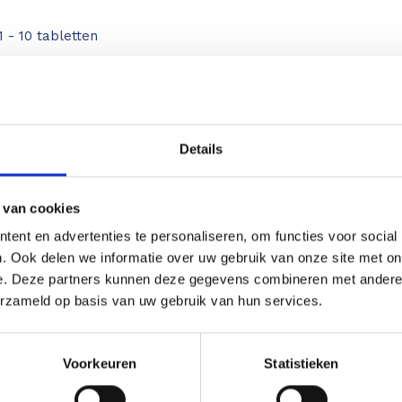
1 - 10 tabletten
2 - 10 tabletten
10 tabletten
Details
 van cookies
ent en advertenties te personaliseren, om functies voor social
list voor uw meet- en inspectieap
. Ook delen we informatie over uw gebruik van onze site met on
e. Deze partners kunnen deze gegevens combineren met andere i
erzameld op basis van uw gebruik van hun services.
t gebied van laser afstandsmeters en
vakkundi
tapparatuur waarbij kwaliteit en
gaat wer
Voorkeuren
Statistieken
roducten voorop staan.
Astek is
functies
ur van Leica Geosystems en importeur
helpen w