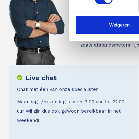
van Protimeter en Merlin 
merken. Voor inspectie-
Weigeren
kwaliteit bent u bij ons a
bekend met de verschille
zoals afstandsmeters, li
Live chat
Chat met één van onze specialisten
Maandag t/m zondag tussen: 7:00 uur tot 22:00
uur Wij zijn dus ook gewoon bereikbaar in het
weekend!