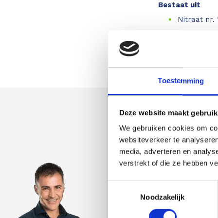
Bestaat uit
Nitraat nr. 
Nitraat nr. 
Chloride - 
Toestemming
Deze website maakt gebruik
Astek
We gebruiken cookies om cont
Productspecia
websiteverkeer te analyseren
media, adverteren en analys
verstrekt of die ze hebben v
Astek is uw expert op he
Toestemmingsselectie
overige inspectie- en mee
Noodzakelijk
nauwkeurigheid van de p
geautoriseerd distribute