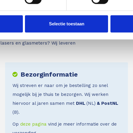
Lazer. Daarnaast leveren wij louter A-
tot de b
 en meetapparatuur van de beste
producte
Selectie toestaan
an het juiste adres.
Bent u minder
nog vrag
nde inspectie- en meetapparatuur
met ons
jnlasers en glasmeters?
Wij leveren
Bezorginformatie
Wij streven er naar om je bestelling zo snel
mogelijk bij je thuis te bezorgen. Wij werken
hiervoor al jaren samen met
DHL
(NL)
& PostNL
(B).
Op
deze pagina
vind je meer informatie over de
verzending.