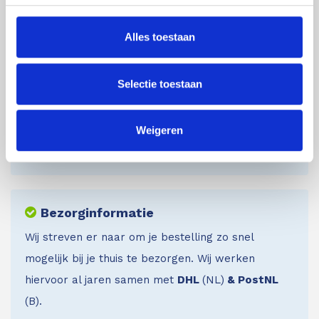
Alles toestaan
Live chat
Chat met één van onze specialisten
Selectie toestaan
Maandag t/m zondag tussen: 7:00 uur tot 22:00 uur
Wij zijn dus ook gewoon bereikbaar in het
Weigeren
weekend!
Bezorginformatie
Wij streven er naar om je bestelling zo snel
mogelijk bij je thuis te bezorgen. Wij werken
hiervoor al jaren samen met
DHL
(NL)
& PostNL
(B).