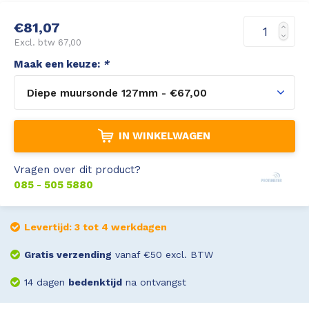
Leica Disto S910
Monitoring
€81,07
Excl. btw 67,00
Leica DST360
Hygrometers
Maak een keuze:
*
Diepe muursonde 127mm - €67,00
DISTO Plan app
Accessoires
Accessoires
IN WINKELWAGEN
Leica BLK3D Imager
Vragen over dit product?
085 - 505 5880
Levertijd: 3 tot 4 werkdagen
Gratis verzending
vanaf €50 excl. BTW
14 dagen
bedenktijd
na ontvangst