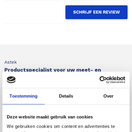
SCHRIJF EEN REVIEW
Astek
Productspecialist voor uw meet- en
inspectieapparatuur
Astek is uw expert op het gebied van laser
Toestemming
Details
Over
afstandsmeters en overige inspectie- en
meetapparatuur waarbij kwaliteit en nauwkeurigheid
Deze website maakt gebruik van cookies
van de producten voorop staan.
Astek is geautoriseerd
We gebruiken cookies om content en advertenties te
distributeur van Leica Geosystems en importeur van