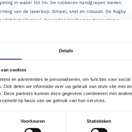
eling in water tot 1m. De rubberen handgrepen bieden
rming van de laserkop. Simpel, snel en robuust. De Rugby
rdigt het allemaal. Bovendien biedt Leica Geosystems
 garantie (na registratie) en zelfs levenslange garantie op
Details
voeringen:
 van cookies
Rugby 640 in koffer
ent en advertenties te personaliseren, om functies voor social
gby 640 in koffer incl. oplaadbare Li-ion accu met lader en
. Ook delen we informatie over uw gebruik van onze site met on
e. Deze partners kunnen deze gegevens combineren met andere i
rontvanger
erzameld op basis van uw gebruik van hun services.
Rugby 640 in koffer incl. oplaadbare Li-ion accu met lader
aserontvanger
Voorkeuren
Statistieken
Rugby 640 in koffer incl. oplaadbare Li-ion accu met lader