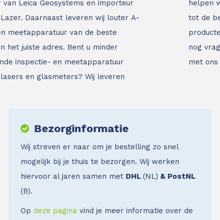
ur van Leica Geosystems en importeur
helpen w
Lazer. Daarnaast leveren wij louter A-
tot de b
 en meetapparatuur van de beste
producte
an het juiste adres.
Bent u minder
nog vrag
nde inspectie- en meetapparatuur
met ons
jnlasers en glasmeters?
Wij leveren
Bezorginformatie
Wij streven er naar om je bestelling zo snel
mogelijk bij je thuis te bezorgen. Wij werken
hiervoor al jaren samen met
DHL
(NL)
& PostNL
(B).
Op
deze pagina
vind je meer informatie over de