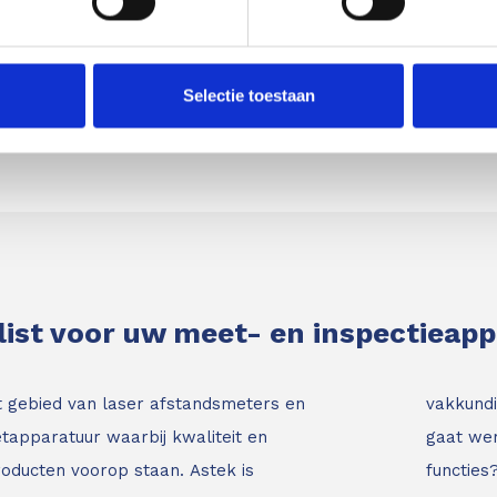
aserontvanger
gby 640 in koffer incl. oplaadbare Li-ion accu met lader,
rontvanger en interior package (remote RC400 en
Selectie toestaan
list voor uw meet- en inspectieap
t gebied van laser afstandsmeters en
vakkundi
tapparatuur waarbij kwaliteit en
gaat wer
roducten voorop staan.
Astek is
functies