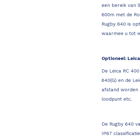
een bereik van 5
600m met de Rod
Rugby 640 is opt
waarmee u tot we
Optioneel: Leic
De Leica RC 400 
640(G) en de Le
afstand worden g
loodpunt etc.
De Rugby 640 van
IP67 classificat