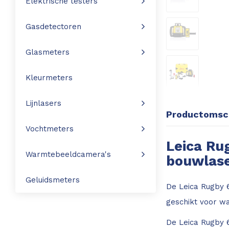
Elektrische testers
Leica Disto S910
Monitoring
Gasdetectoren
Leica DST360
Hygrometers
Glasmeters
DISTO Plan app
Accessoires
Kleurmeters
Accessoires
Lijnlasers
Productomsch
Leica BLK3D Imager
Vochtmeters
Leica Rug
Warmtebeeldcamera's
bouwlase
Geluidsmeters
De Leica Rugby 6
geschikt voor wa
De Leica Rugby 6