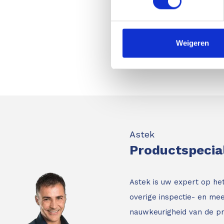
en RodEye 160 l
6011156:
Leica Ru
RodEye 120 lase
Weigeren
wandhouder)
Astek
Productspecia
Astek is uw expert op he
overige inspectie- en mee
nauwkeurigheid van de p