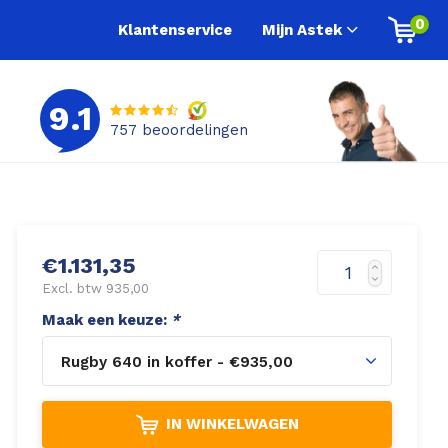
0
Klantenservice
Mijn Astek
9.1
757
beoordelingen
€1.131,35
Excl. btw 935,00
Maak een keuze:
*
Rugby 640 in koffer - €935,00
IN WINKELWAGEN