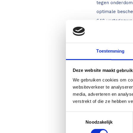
tegen onderdomp
optimale besche
640 vertegenwoo
klanten drie jaar
materiaalfouten.
Toestemming
Verkrijgbare uit
Deze website maakt gebruik
0790363:
Leica 
We gebruiken cookies om cont
6011153:
Leica Ru
websiteverkeer te analyseren
media, adverteren en analys
RodEye 120 lase
verstrekt of die ze hebben v
6005988:
Leica 
Toestemmingsselectie
en RodEye 140 l
Noodzakelijk
6006000:
Leica 