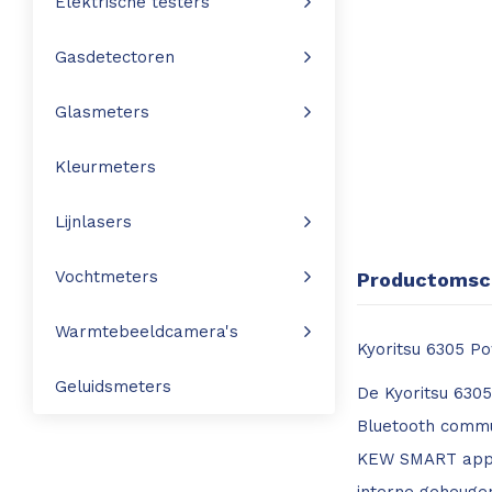
Elektrische testers
Leica Disto S910
Monitoring
Gasdetectoren
Leica DST360
Hygrometers
Glasmeters
DISTO Plan app
Accessoires
Kleurmeters
Accessoires
Lijnlasers
Leica BLK3D Imager
Vochtmeters
Productomsch
Warmtebeeldcamera's
Kyoritsu 6305 P
Geluidsmeters
De Kyoritsu 630
Bluetooth commu
KEW SMART app. 