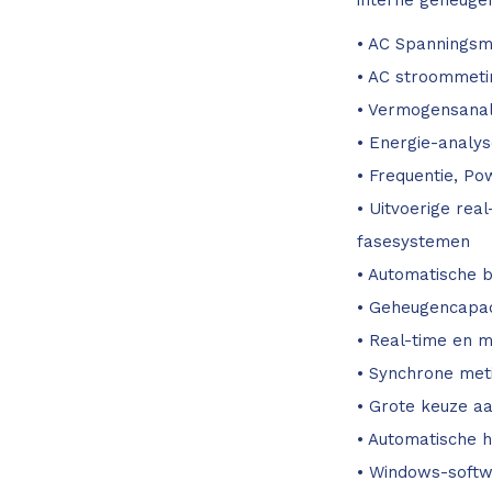
interne geheugen
• AC Spanningsm
• AC stroommeti
• Vermogensanaly
• Energie-analys
• Frequentie, Po
• Uitvoerige rea
fasesystemen
• Automatische 
• Geheugencapaci
• Real-time en 
• Synchrone met
• Grote keuze a
• Automatische 
• Windows-softw