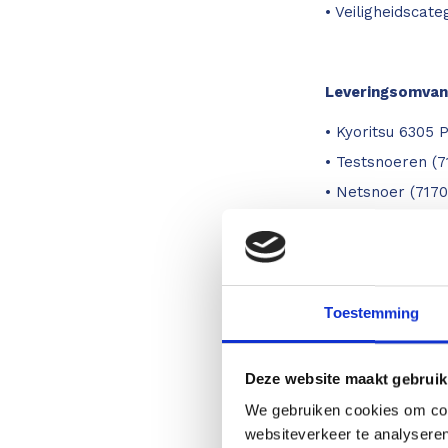
• Veiligheidscate
Leveringsomvan
• Kyoritsu 6305
• Testsnoeren (7
• Netsnoer (7170
• USB kabel (721
• SD kaart 2GB (
• Draagtas (9125
• 6 AA batterijen
Toestemming
• KEW Windows (
Deze website maakt gebruik
We gebruiken cookies om cont
Specificaties
websiteverkeer te analyseren