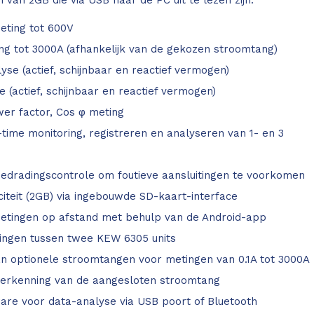
 van 2GB die via USB naar de PC uit te lezen zijn.
eting tot 600V
ng tot 3000A (afhankelijk van de gekozen stroomtang)
se (actief, schijnbaar en reactief vermogen)
e (actief, schijnbaar en reactief vermogen)
wer factor, Cos φ meting
l-time monitoring, registreren en analyseren van 1- en 3
bedradingscontrole om foutieve aansluitingen te voorkomen
teit (2GB) via ingebouwde SD-kaart-interface
metingen op afstand met behulp van de Android-app
ingen tussen twee KEW 6305 units
an optionele stroomtangen voor metingen van 0.1A tot 3000A
herkenning van de aangesloten stroomtang
are voor data-analyse via USB poort of Bluetooth