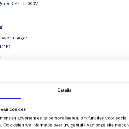
gorie: CAT III 600V
g
 Power Logger
141B)
)
9)
8326-02)
)
 (LR6)
Details
PC Software)
 van cookies
ent en advertenties te personaliseren, om functies voor social
. Ook delen we informatie over uw gebruik van onze site met on