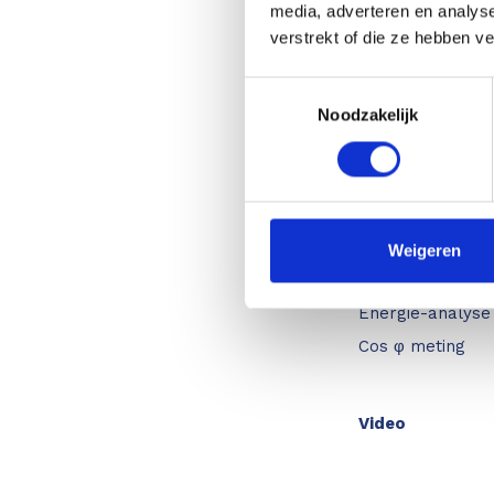
media, adverteren en analys
verstrekt of die ze hebben v
Veiligheidscatego
Harmonischen
Toestemmingsselectie
Faseverschuiving
Noodzakelijk
Vermogensanaly
Frequentie
AC stroom
AC spanning
Weigeren
Power factor me
Energie-analyse
Cos φ meting
Video