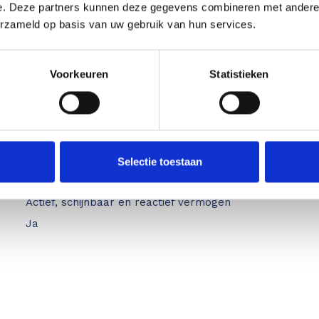
e. Deze partners kunnen deze gegevens combineren met andere i
erzameld op basis van uw gebruik van hun services.
rie
CAT III 600V
Nee
Ja
Voorkeuren
Statistieken
se
Ja
Ja
3000A
600V
Selectie toestaan
ting
Ja
Actief, schijnbaar en reactief vermogen
Ja