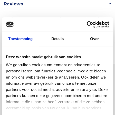
Reviews
Er zijn nog geen reviews geschreven over dit product.
SCHRIJF EEN REVIEW
Toestemming
Details
Over
Deze website maakt gebruik van cookies
We gebruiken cookies om content en advertenties te
personaliseren, om functies voor social media te bieden
en om ons websiteverkeer te analyseren. Ook delen we
Astek
informatie over uw gebruik van onze site met onze
Productspecialist voor uw meet- en
partners voor social media, adverteren en analyse. Deze
inspectieapparatuur
partners kunnen deze gegevens combineren met andere
informatie die u aan ze heeft verstrekt of die ze hebben
Astek is uw expert op het gebied van laser
verzameld op basis van uw gebruik van hun services.
afstandsmeters en overige inspectie- en