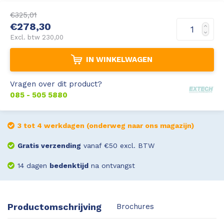
€325,01
Leica Disto S910
Monitoring
€278,30
Excl. btw 230,00
Leica DST360
Hygrometers
IN WINKELWAGEN
DISTO Plan app
Accessoires
Vragen over dit product?
Accessoires
085 - 505 5880
Leica BLK3D Imager
3 tot 4 werkdagen (onderweg naar ons magazijn)
Gratis verzending
vanaf €50 excl. BTW
14 dagen
bedenktijd
na ontvangst
Productomschrijving
Brochures