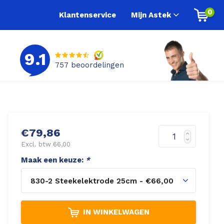
0
Klantenservice
Mijn Astek
9.1
757
beoordelingen
€79,86
Excl. btw 66,00
Maak een keuze:
*
830-2 Steekelektrode 25cm - €66,00
IN WINKELWAGEN