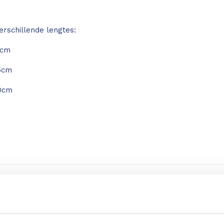
erschillende lengtes:
5cm
5cm
0cm