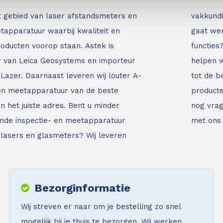
t gebied van laser afstandsmeters en
vakkundi
tapparatuur waarbij kwaliteit en
gaat wer
roducten voorop staan.
Astek is
functies
ur van Leica Geosystems en importeur
helpen w
Lazer. Daarnaast leveren wij louter A-
tot de b
 en meetapparatuur van de beste
producte
an het juiste adres.
Bent u minder
nog vrag
nde inspectie- en meetapparatuur
met ons
jnlasers en glasmeters?
Wij leveren
Bezorginformatie
Wij streven er naar om je bestelling zo snel
mogelijk bij je thuis te bezorgen. Wij werken