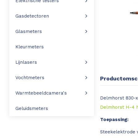
Elektrische testers
Leica Disto S910
Monitoring
Gasdetectoren
Leica DST360
Hygrometers
Glasmeters
DISTO Plan app
Accessoires
Kleurmeters
Accessoires
Lijnlasers
Leica BLK3D Imager
Vochtmeters
Productomsch
Warmtebeeldcamera's
Delmhorst 830-x
Delmhorst H-4 
Geluidsmeters
Toepassing:
Steekelektrode 