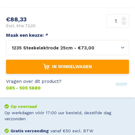
Leica Disto S910
Monitoring
€88,33
Leica DST360
Hygrometers
Excl. btw 73,00
Maak een keuze:
*
DISTO Plan app
Accessoires
1235 Steekelektrode 25cm - €73,00
Accessoires
IN WINKELWAGEN
Leica BLK3D Imager
Vragen over dit product?
085 - 505 5880
Op voorraad
Op werkdagen vóór 17:00 uur besteld, dezelfde dag
verzonden
Gratis verzending
vanaf €50 excl. BTW