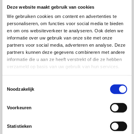
Astek is uw expert op het gebied van laser
Deze website maakt gebruik van cookies
afstandsmeters en overige inspectie- en
We gebruiken cookies om content en advertenties te
meetapparatuur waarbij kwaliteit en nauwkeurigheid
personaliseren, om functies voor social media te bieden
en om ons websiteverkeer te analyseren. Ook delen we
van de producten voorop staan.
Astek is geautoriseerd
informatie over uw gebruik van onze site met onze
distributeur van Leica Geosystems en importeur van
partners voor social media, adverteren en analyse. Deze
Protimeter en Merlin Lazer. Daarnaast leveren wij
partners kunnen deze gegevens combineren met andere
louter A-merken. Voor inspectie- en meetapparatuur
informatie die u aan ze heeft verstrekt of die ze hebben
verzameld op basis van uw gebruik van hun services.
van de beste kwaliteit bent u bij ons aan het juiste
adres.
Bent u minder bekend met de verschillende
Toestemmingsselectie
inspectie- en meetapparatuur zoals afstandsmeters,
Noodzakelijk
lijnlasers en glasmeters?
Wij leveren vakkundig advies
aan iedereen die met onze meetapparatuur gaat
Voorkeuren
werken. Bent u op zoek naar een meter met specifieke
functies? Dan voorzien wij u graag van een goed advies
Statistieken
en helpen wij u bij het vergelijken van de verschillende