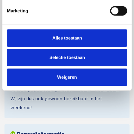
modellen om tot de beste keuze te komen. Meer
Marketing
informatie over specifieke producten kunt u vinden op
de productpagina’s. Mocht u daarna nog vragen hebben
dan kunt u altijd per mail of telefoon contact met ons
Alles toestaan
opnemen.
Selectie toestaan
Live chat
Weigeren
Chat met één van onze specialisten
Maandag t/m zondag tussen: 7:00 uur tot 22:00 uur
Wij zijn dus ook gewoon bereikbaar in het
weekend!
Bezorginformatie