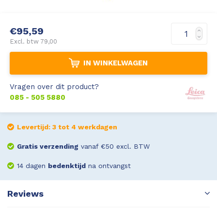
Leica Disto S910
Monitoring
€95,59
Leica DST360
Hygrometers
Excl. btw 79,00
IN WINKELWAGEN
DISTO Plan app
Accessoires
Vragen over dit product?
Accessoires
085 - 505 5880
Leica BLK3D Imager
Levertijd: 3 tot 4 werkdagen
Gratis verzending
vanaf €50 excl. BTW
14 dagen
bedenktijd
na ontvangst
Reviews