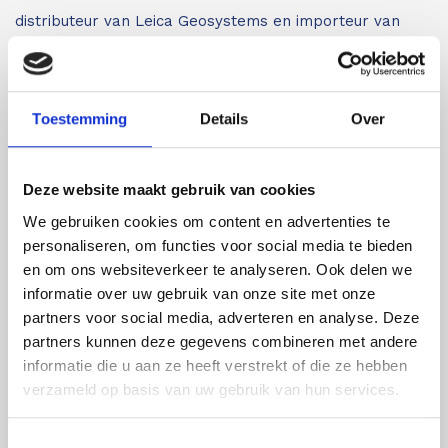
distributeur van Leica Geosystems en importeur van
Protimeter en Merlin Lazer. Daarnaast leveren wij
louter A-merken. Voor inspectie- en meetapparatuur
van de beste kwaliteit bent u bij ons aan het juiste
Toestemming
Details
Over
adres.
Bent u minder bekend met de verschillende
inspectie- en meetapparatuur zoals afstandsmeters,
Deze website maakt gebruik van cookies
lijnlasers en glasmeters?
Wij leveren vakkundig advies
We gebruiken cookies om content en advertenties te
aan iedereen die met onze meetapparatuur gaat
personaliseren, om functies voor social media te bieden
werken. Bent u op zoek naar een meter met specifieke
en om ons websiteverkeer te analyseren. Ook delen we
functies? Dan voorzien wij u graag van een goed advies
informatie over uw gebruik van onze site met onze
partners voor social media, adverteren en analyse. Deze
en helpen wij u bij het vergelijken van de verschillende
partners kunnen deze gegevens combineren met andere
modellen om tot de beste keuze te komen. Meer
informatie die u aan ze heeft verstrekt of die ze hebben
informatie over specifieke producten kunt u vinden op
verzameld op basis van uw gebruik van hun services.
de productpagina’s. Mocht u daarna nog vragen hebben
dan kunt u altijd per mail of telefoon contact met ons
Toestemmingsselectie