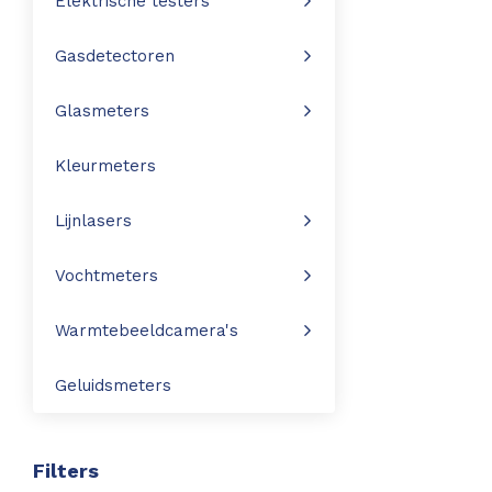
Elektrische testers
Leica Disto S910
Monitoring
Gasdetectoren
Leica DST360
Hygrometers
Glasmeters
DISTO Plan app
Accessoires
Kleurmeters
Accessoires
Lijnlasers
Leica BLK3D Imager
Vochtmeters
Warmtebeeldcamera's
Geluidsmeters
Filters