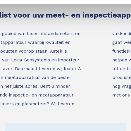
list voor uw meet- en inspectieap
t gebied van laser afstandsmeters en
vakkundi
tapparatuur waarbij kwaliteit en
gaat wer
roducten voorop staan.
Astek is
functies
ur van Leica Geosystems en importeur
helpen w
Lazer. Daarnaast leveren wij louter A-
tot de b
 en meetapparatuur van de beste
producte
an het juiste adres.
Bent u minder
nog vrag
nde inspectie- en meetapparatuur
met ons
jnlasers en glasmeters?
Wij leveren