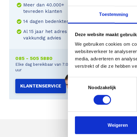
Meer dan 40.000+
tevreden klanten
Toestemming
14 dagen bedenktermijn
Al 15 jaar het adres voor
Deze website maakt gebruik
vakkundig advies
We gebruiken cookies om cont
websiteverkeer te analyseren
085 - 505 5880
media, adverteren en analys
Elke dag bereikbaar van 7:00 tot 22:00
verstrekt of die ze hebben v
uur
Toestemmingsselectie
KLANTENSERVICE
Noodzakelijk
Weigeren