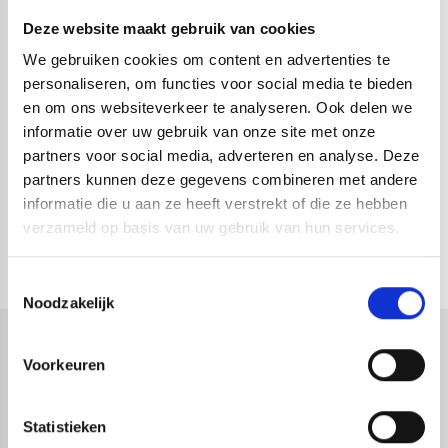
Deze website maakt gebruik van cookies
Caisson Elektronik
Caisson Elektronik
We gebruiken cookies om content en advertenties te
CDM-15
Kalibratie Caisson VI-
personaliseren, om functies voor social media te bieden
D4
en om ons websiteverkeer te analyseren. Ook delen we
informatie over uw gebruik van onze site met onze
partners voor social media, adverteren en analyse. Deze
189,00
54,45
partners kunnen deze gegevens combineren met andere
Excl. btw 156,20
Excl. btw 45,00
informatie die u aan ze heeft verstrekt of die ze hebben
verzameld op basis van uw gebruik van hun services.
Toestemmingsselectie
Noodzakelijk
Voorkeuren
Astek
Productspecialist voor uw meet- en
inspectieapparatuur
Statistieken