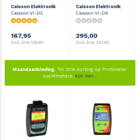
Caisson Elektronik
Caisson Elektronik
Leica Disto S910
Monitoring
Caisson VI-D3
Caisson VI-D4
Leica DST360
Hygrometers
167,95
295,00
DISTO Plan app
Accessoires
Excl. btw 138,80
Excl. btw 243,80
Accessoires
Maandaanbieding.
Tot 20% korting op Protimeter
Leica BLK3D Imager
vochtmeters.
klik hier...