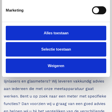
Astek is uw expert op het gebied van laser
Marketing
afstandsmeters en overige inspectie- en
meetapparatuur waarbij kwaliteit en nauwkeurigheid
van de producten voorop staan.
Astek is geautoriseerd
Alles toestaan
distributeur van Leica Geosystems en importeur van
Protimeter en Merlin Lazer. Daarnaast leveren wij
Selectie toestaan
louter A-merken. Voor inspectie- en meetapparatuur
van de beste kwaliteit bent u bij ons aan het juiste
Weigeren
adres.
Bent u minder bekend met de verschillende
inspectie- en meetapparatuur zoals afstandsmeters,
lijnlasers en glasmeters?
Wij leveren vakkundig advies
aan iedereen die met onze meetapparatuur gaat
werken. Bent u op zoek naar een meter met specifieke
functies? Dan voorzien wij u graag van een goed advies
en helpen wij u bij het vergelijken van de verschillende