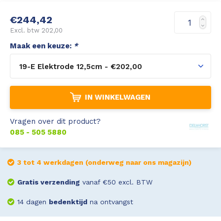
Leica Disto S910
Monitoring
€244,42
Excl. btw 202,00
Leica DST360
Hygrometers
Maak een keuze:
*
19-E Elektrode 12,5cm - €202,00
DISTO Plan app
Accessoires
Accessoires
IN WINKELWAGEN
Leica BLK3D Imager
Vragen over dit product?
085 - 505 5880
3 tot 4 werkdagen (onderweg naar ons magazijn)
Gratis verzending
vanaf €50 excl. BTW
14 dagen
bedenktijd
na ontvangst