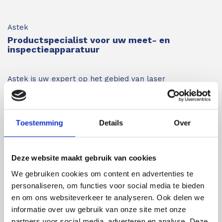
Astek
Productspecialist voor uw meet- en
inspectieapparatuur
Astek is uw expert op het gebied van laser
afstandsmeters en overige inspectie- en
meetapparatuur waarbij kwaliteit en nauwkeurigheid
Toestemming
Details
Over
van de producten voorop staan.
Astek is geautoriseerd
distributeur van Leica Geosystems en importeur van
Protimeter en Merlin Lazer. Daarnaast leveren wij
Deze website maakt gebruik van cookies
louter A-merken. Voor inspectie- en meetapparatuur
We gebruiken cookies om content en advertenties te
van de beste kwaliteit bent u bij ons aan het juiste
personaliseren, om functies voor social media te bieden
adres.
Bent u minder bekend met de verschillende
en om ons websiteverkeer te analyseren. Ook delen we
informatie over uw gebruik van onze site met onze
inspectie- en meetapparatuur zoals afstandsmeters,
partners voor social media, adverteren en analyse. Deze