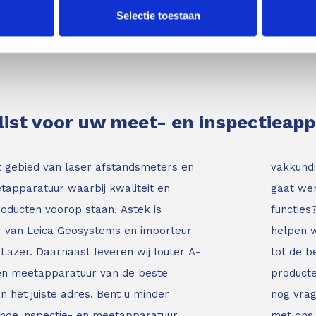
Selectie toestaan
list voor uw meet- en inspectieap
t gebied van laser afstandsmeters en
vakkundi
tapparatuur waarbij kwaliteit en
gaat wer
roducten voorop staan.
Astek is
functies
ur van Leica Geosystems en importeur
helpen w
Lazer. Daarnaast leveren wij louter A-
tot de b
 en meetapparatuur van de beste
producte
an het juiste adres.
Bent u minder
nog vrag
nde inspectie- en meetapparatuur
met ons