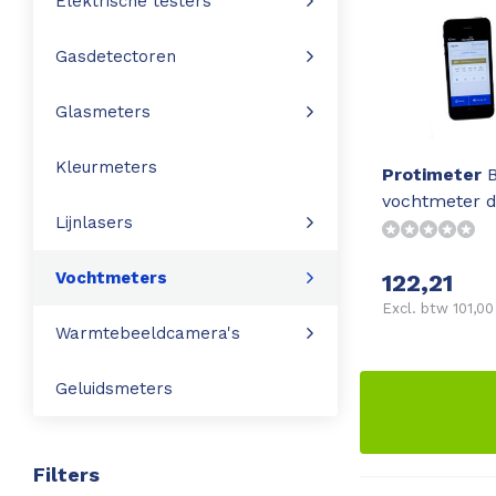
Elektrische testers
Leica Disto S910
Monitoring
Gasdetectoren
Leica DST360
Hygrometers
Glasmeters
DISTO Plan app
Accessoires
Kleurmeters
Protimeter
B
vochtmeter d
Accessoires
Lijnlasers
Leica BLK3D Imager
Vochtmeters
122,21
Excl. btw 101,00
Warmtebeeldcamera's
Geluidsmeters
Filters