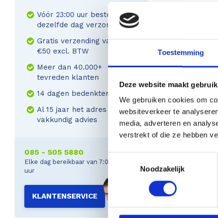
Vóór 23:00 uur besteld,
dezelfde dag verzonden
Gratis verzending vanaf
€50 excl. BTW
Toestemming
Meer dan 40.000+
tevreden klanten
Deze website maakt gebruik
14 dagen bedenktermijn
We gebruiken cookies om cont
Al 15 jaar het adres voor
websiteverkeer te analyseren
vakkundig advies
media, adverteren en analys
verstrekt of die ze hebben v
085 - 505 5880
Toestemmingsselectie
Elke dag bereikbaar van 7:00 tot 22:00
Noodzakelijk
uur
KLANTENSERVICE