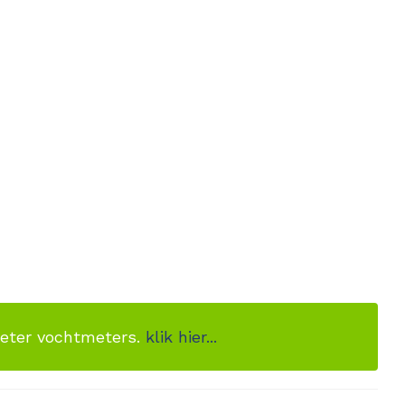
meter vochtmeters.
klik hier...