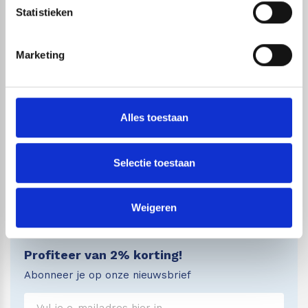
weekend!
Statistieken
Marketing
Bezorginformatie
Wij streven er naar om je bestelling zo snel
mogelijk bij je thuis te bezorgen. Wij werken
Alles toestaan
hiervoor al jaren samen met
DHL
(NL)
& PostNL
(B).
Selectie toestaan
Op
deze pagina
vind je meer informatie over de
verzending.
Weigeren
Profiteer van 2% korting!
Abonneer je op onze nieuwsbrief