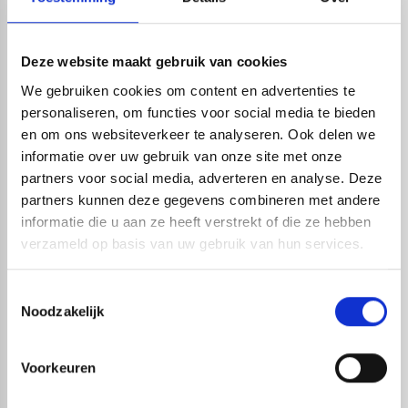
werken. Bent u op zoek naar een meter met specifieke
functies? Dan voorzien wij u graag van een goed advies
Deze website maakt gebruik van cookies
en helpen wij u bij het vergelijken van de verschillende
We gebruiken cookies om content en advertenties te
modellen om tot de beste keuze te komen. Meer
personaliseren, om functies voor social media te bieden
informatie over specifieke producten kunt u vinden op
en om ons websiteverkeer te analyseren. Ook delen we
de productpagina’s. Mocht u daarna nog vragen hebben
informatie over uw gebruik van onze site met onze
partners voor social media, adverteren en analyse. Deze
dan kunt u altijd per mail of telefoon contact met ons
partners kunnen deze gegevens combineren met andere
opnemen.
informatie die u aan ze heeft verstrekt of die ze hebben
verzameld op basis van uw gebruik van hun services.
Live chat
Toestemmingsselectie
Noodzakelijk
Chat met één van onze specialisten
Maandag t/m zondag tussen: 7:00 uur tot 22:00 uur
Voorkeuren
Wij zijn dus ook gewoon bereikbaar in het