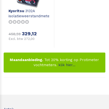
Leica Disto S910
Monitoring
Kyoritsu
3132A
isolatieweerstandmeter
Leica DST360
Hygrometers
329,12
DISTO Plan app
Accessoires
458,59
Excl. btw 272,00
Accessoires
Leica BLK3D Imager
Maandaanbieding.
Tot 20% korting op Protimeter
vochtmeters.
klik hier...