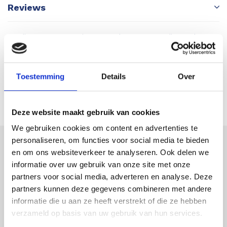
Reviews
Er zijn nog geen reviews geschreven over dit product.
SCHRIJF EEN REVIEW
Toestemming
Details
Over
Deze website maakt gebruik van cookies
We gebruiken cookies om content en advertenties te
personaliseren, om functies voor social media te bieden
en om ons websiteverkeer te analyseren. Ook delen we
Astek
informatie over uw gebruik van onze site met onze
Productspecialist voor uw meet- en
partners voor social media, adverteren en analyse. Deze
inspectieapparatuur
partners kunnen deze gegevens combineren met andere
informatie die u aan ze heeft verstrekt of die ze hebben
Astek is uw expert op het gebied van laser
verzameld op basis van uw gebruik van hun services.
afstandsmeters en overige inspectie- en