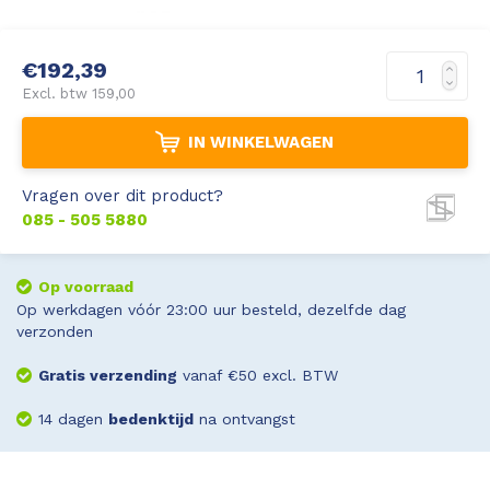
Leica Disto S910
Monitoring
€192,39
Leica DST360
Hygrometers
Excl. btw 159,00
IN WINKELWAGEN
DISTO Plan app
Accessoires
Vragen over dit product?
Accessoires
085 - 505 5880
Leica BLK3D Imager
Op voorraad
Op werkdagen vóór 23:00 uur besteld, dezelfde dag
verzonden
Gratis verzending
vanaf €50 excl. BTW
14 dagen
bedenktijd
na ontvangst