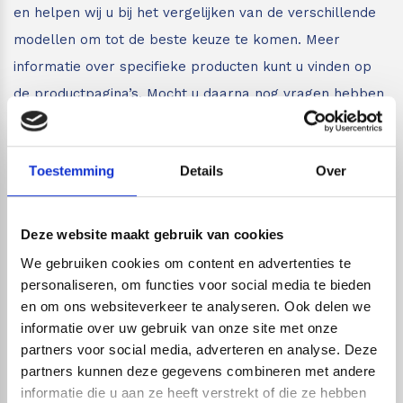
en helpen wij u bij het vergelijken van de verschillende
modellen om tot de beste keuze te komen. Meer
informatie over specifieke producten kunt u vinden op
de productpagina’s. Mocht u daarna nog vragen hebben
dan kunt u altijd per mail of telefoon contact met ons
opnemen.
Toestemming
Details
Over
Live chat
Deze website maakt gebruik van cookies
Chat met één van onze specialisten
We gebruiken cookies om content en advertenties te
personaliseren, om functies voor social media te bieden
Maandag t/m zondag tussen: 7:00 uur tot 22:00 uur
en om ons websiteverkeer te analyseren. Ook delen we
Wij zijn dus ook gewoon bereikbaar in het
informatie over uw gebruik van onze site met onze
weekend!
partners voor social media, adverteren en analyse. Deze
partners kunnen deze gegevens combineren met andere
informatie die u aan ze heeft verstrekt of die ze hebben