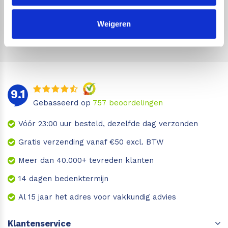
Geen zorgen, we gaan je niet wekelijks spammen!
Weigeren
9.1
Gebasseerd op
757
beoordelingen
Vóór 23:00 uur besteld, dezelfde dag verzonden
Gratis verzending vanaf €50 excl. BTW
Meer dan 40.000+ tevreden klanten
14 dagen bedenktermijn
Al 15 jaar het adres voor vakkundig advies
Klantenservice