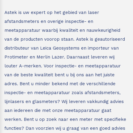
Leica Disto S910
Monitoring
Astek is uw expert op het gebied van laser
afstandsmeters en overige inspectie- en
Leica DST360
Hygrometers
meetapparatuur waarbij kwaliteit en nauwkeurigheid
van de producten voorop staan.
Astek is geautoriseerd
DISTO Plan app
Accessoires
distributeur van Leica Geosystems en importeur van
Accessoires
Protimeter en Merlin Lazer. Daarnaast leveren wij
louter A-merken. Voor inspectie- en meetapparatuur
Leica BLK3D Imager
van de beste kwaliteit bent u bij ons aan het juiste
adres.
Bent u minder bekend met de verschillende
inspectie- en meetapparatuur zoals afstandsmeters,
lijnlasers en glasmeters?
Wij leveren vakkundig advies
aan iedereen die met onze meetapparatuur gaat
werken. Bent u op zoek naar een meter met specifieke
functies? Dan voorzien wij u graag van een goed advies