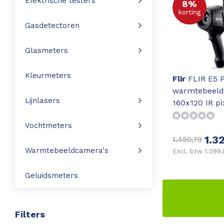
Elektrische testers
8%
korting
Leica Disto S910
Monitoring
Gasdetectoren
Leica DST360
Hygrometers
Glasmeters
DISTO Plan app
Accessoires
Kleurmeters
Flir
FLIR E5 
warmtebeel
Accessoires
Lijnlasers
160x120 IR pi
Leica BLK3D Imager
Vochtmeters
1.3
1.450,79
Warmtebeeldcamera's
Excl. btw 1.099
Geluidsmeters
Filters