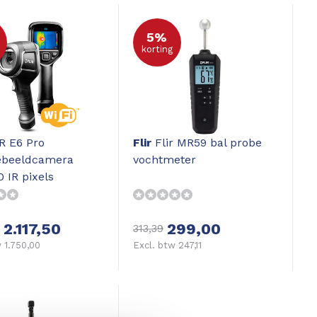
5%
korting
R E6 Pro
Flir
Flir MR59 bal probe
beeldcamera
vochtmeter
 IR pixels
2.117,50
299,00
313,39
 1.750,00
Excl. btw 247,11