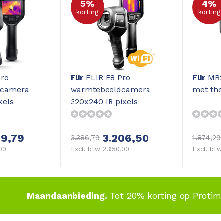
5%
4%
korting
korting
Pro
Flir
FLIR E8 Pro
Flir
MR2
dcamera
warmtebeeldcamera
met th
xels
320x240 IR pixels
29,79
3.206,50
3.386,79
1.874,29
,00
Excl. btw 2.650,00
Excl. btw
Maandaanbieding.
Tot 20% korting op Proti