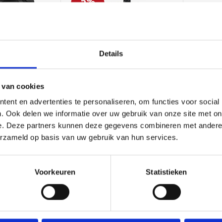
5%
korting
Details
Flir
FLIR MR77 multi
Flir
Fli
camera voor
vochtmeter
Pole
 van cookies
tie met WiFi
ent en advertenties te personaliseren, om functies voor social
. Ook delen we informatie over uw gebruik van onze site met on
e. Deze partners kunnen deze gegevens combineren met andere i
75
869,00
105,
918,39
erzameld op basis van uw gebruik van hun services.
0
Excl. btw 718,18
Excl. btw
Voorkeuren
Statistieken