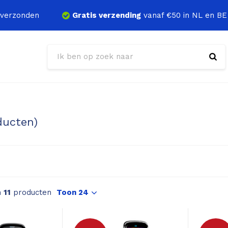
verzonden
Gratis verzending
vanaf €50 in NL en BE
ducten)
n
11
producten
Toon 24