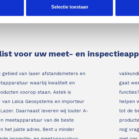
Selectie toestaan
list voor uw meet- en inspectieap
t gebied van laser afstandsmeters en
vakkundi
tapparatuur waarbij kwaliteit en
gaat wer
roducten voorop staan.
Astek is
functies
ur van Leica Geosystems en importeur
helpen w
Lazer. Daarnaast leveren wij louter A-
tot de b
 en meetapparatuur van de beste
producte
an het juiste adres.
Bent u minder
nog vrag
nde inspectie- en meetapparatuur
met ons