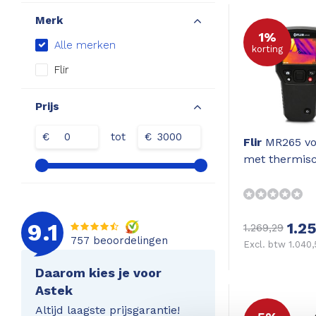
Merk
1%
Alle merken
korting
Flir
Prijs
€
tot
€
Flir
MR265 vo
met thermis
9.1
1.2
1.269,29
757
beoordelingen
Excl. btw 1.040
Daarom kies je voor
Astek
Altijd laagste prijsgarantie!