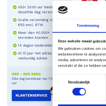
5%
korting
Vóór 23:00 uur besteld,
dezelfde dag verzonden
Gratis verzending vanaf
€50 excl. BTW
Toestemming
Meer dan 40.000+
Flir
Flir C3-X
tevreden klanten
warmtebeeld
Deze website maakt gebruik
14 dagen bedenktermijn
gebouwinspec
We gebruiken cookies om cont
Al 15 jaar het adres voor
websiteverkeer te analyseren
vakkundig advies
media, adverteren en analys
574,
603,79
verstrekt of die ze hebben v
Excl. btw 475,0
085 - 505 5880
Toestemmingsselectie
Elke dag bereikbaar van 7:00 tot 22:00
Noodzakelijk
uur
KLANTENSERVICE