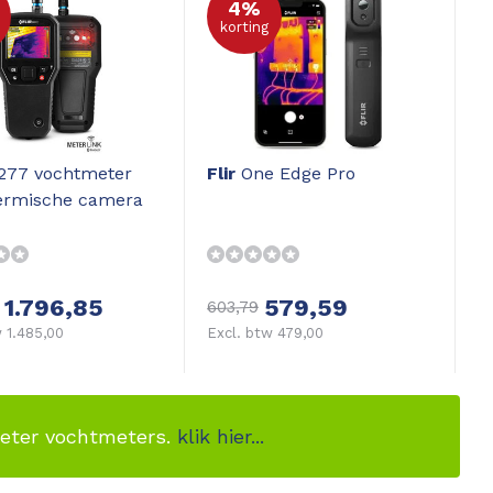
4%
korting
77 vochtmeter
Flir
One Edge Pro
ermische camera
1.796,85
579,59
603,79
 1.485,00
Excl. btw 479,00
meter vochtmeters.
klik hier...