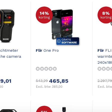
14%
8%
korting
korting
chtmeter
Flir
One Pro
Flir
FLI
che camera
warmte
240x180
59,01
465,85
543,29
2.297,79
,50
Excl. btw 385,00
Excl. btw